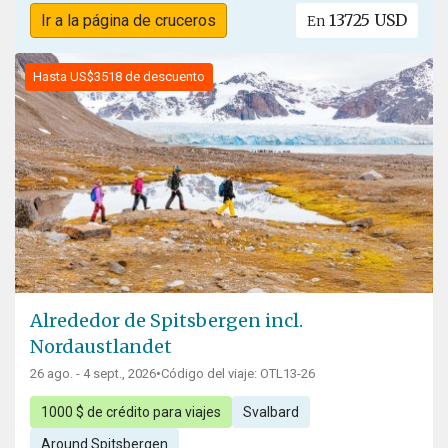
13725 USD
Ir a la página de cruceros
En
Hasta US$3518 de descuento
Alrededor de Spitsbergen incl.
Nordaustlandet
26 ago. - 4 sept., 2026
•
Código del viaje: OTL13-26
1000 $ de crédito para viajes
Svalbard
Around Spitsbergen