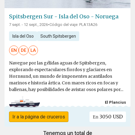
Spitsbergen Sur - Isla del Oso - Noruega
7 sept. - 12 sept., 2026
•
Código del viaje: PLA13A26
Isla del Oso
South Spitsbergen
EN
DE
LA
Navegue por las gélidas aguas de Spitsbergen,
explorando espectaculares fiordos y glaciares en
Hornsund, un mundo de imponentes acantilados
marinos e historia ártica. Con mares ricos en focas y
ballenas, hay posibilidades de avistar osos polares por...
El Plancius
3050 USD
Ir a la página de cruceros
En
Tenemos un total de