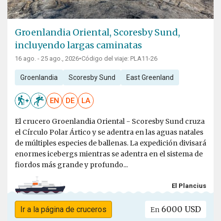
Groenlandia Oriental, Scoresby Sund,
incluyendo largas caminatas
16 ago. - 25 ago., 2026
•
Código del viaje: PLA11-26
Groenlandia
Scoresby Sund
East Greenland
EN
DE
LA
El crucero Groenlandia Oriental - Scoresby Sund cruza
el Círculo Polar Ártico y se adentra en las aguas natales
de múltiples especies de ballenas. La expedición divisará
enormes icebergs mientras se adentra en el sistema de
fiordos más grande y profundo...
El Plancius
6000 USD
Ir a la página de cruceros
En