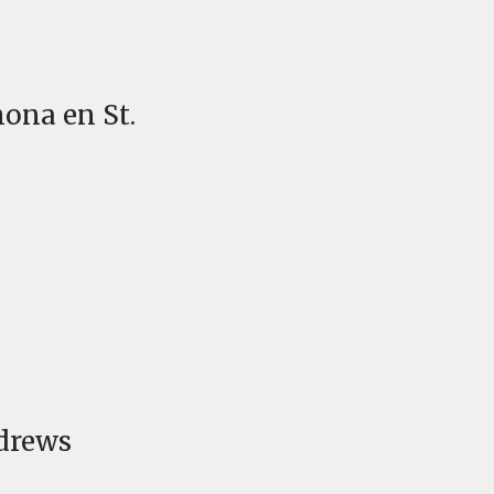
mona en St.
ndrews