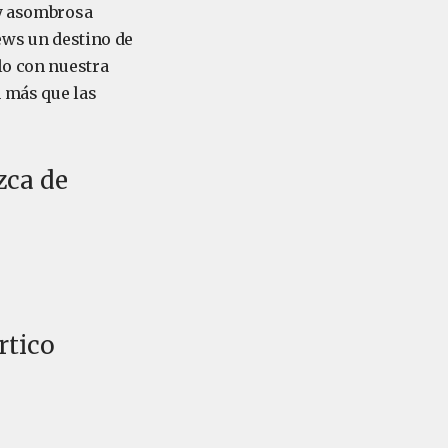
 y asombrosa
rews un destino de
lo con nuestra
n más que las
zca de
rtico