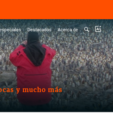
⭢
 especiales
Destacados
Acerca de
 focas y mucho más