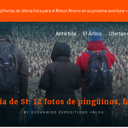
¡Ofertas de última hora para el Ártico! Ahorre en su próxima aventura 
Antártida
El Ártico
Ofertas
ía de St: 12 fotos de pingüinos,
by Oceanwide Expeditions
Blog