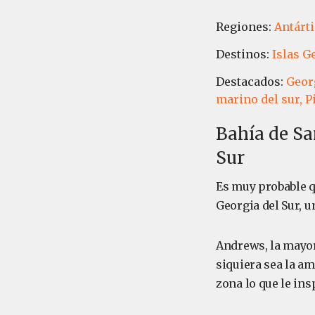
Regiones:
Antárt
Destinos:
Islas G
Destacados:
Georg
marino del sur,
P
Bahía de Sa
Sur
Es muy probable q
Georgia del Sur, u
Andrews, la mayor
siquiera sea la am
zona lo que le ins