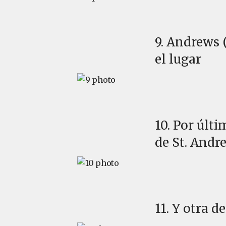
9. Andrews 
el lugar
10. Por últi
de St. Andr
11. Y otra d