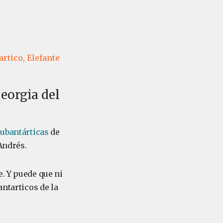
artico,
Elefante
eorgia del
ubantárticas
de
 Andrés.
e. Y puede que ni
antarticos de la