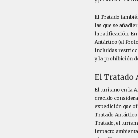
El Tratado tambié
las que se añadie
la ratificación. E
Antártico (el Pro
incluidas restric
y la prohibición d
El Tratado 
El turismo en la A
crecido considera
expedición que ofr
Tratado Antártico 
Tratado, el turis
impacto ambiental