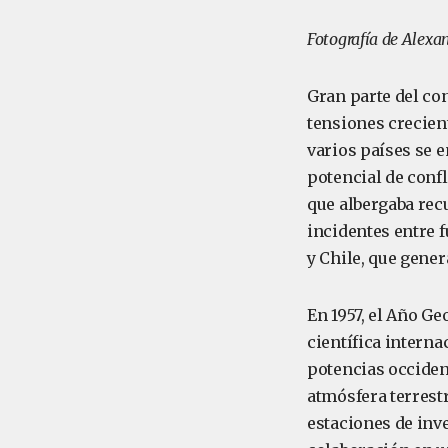
Fotografía de Alex
Gran parte del con
tensiones crecient
varios países se e
potencial de confl
que albergaba recu
incidentes entre f
y Chile, que gener
En 1957, el Año Ge
científica interna
potencias occident
atmósfera terrestr
estaciones de inve