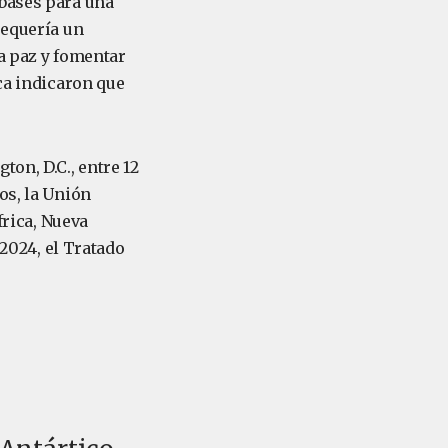
 bases para una
requería un
la paz y fomentar
ica indicaron que
on, D.C., entre 12
os, la Unión
frica, Nueva
 2024, el Tratado