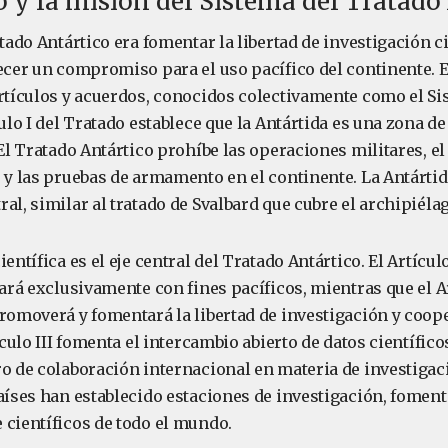
o y la misión del Sistema del Tratado
atado Antártico era fomentar la libertad de investigación ci
lecer un compromiso para el uso pacífico del continente. E
artículos y acuerdos, conocidos colectivamente como el Si
culo I del Tratado establece que la Antártida es una zona de 
 El Tratado Antártico prohíbe las operaciones militares, e
s y las pruebas de armamento en el continente. La Antárti
al, similar al tratado de Svalbard que cubre el archipiélag
entífica es el eje central del Tratado Antártico. El Artícul
zará exclusivamente con fines pacíficos, mientras que el Ar
promoverá y fomentará la libertad de investigación y coop
tículo III fomenta el intercambio abierto de datos científico
o de colaboración internacional en materia de investigaci
países han establecido estaciones de investigación, fomen
 científicos de todo el mundo.