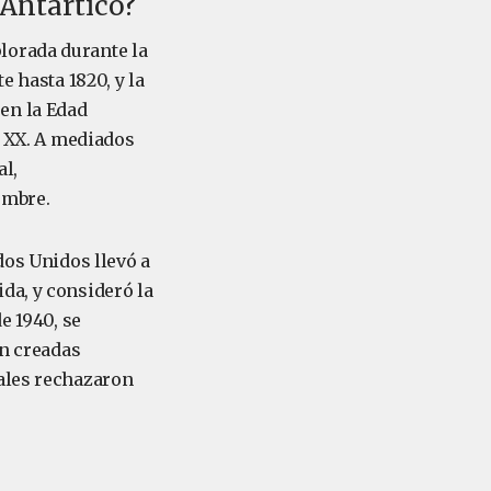
 Antártico?
lorada durante la
e hasta 1820, y la
en la Edad
l XX. A mediados
al,
ombre.
dos Unidos llevó a
da, y consideró la
e 1940, se
én creadas
iales rechazaron