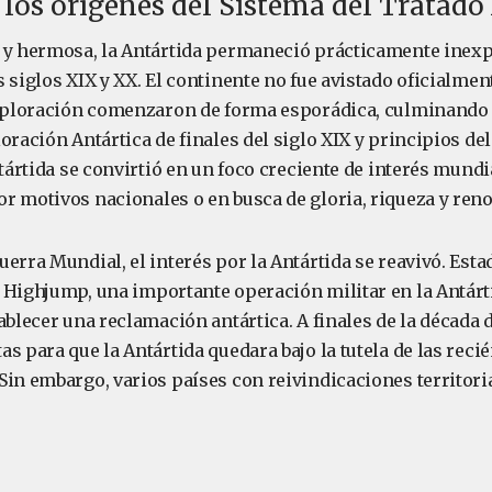
 los orígenes del Sistema del Tratado
 y hermosa, la Antártida permaneció prácticamente inexp
 siglos XIX y XX. El continente no fue avistado oficialment
exploración comenzaron de forma esporádica, culminando 
oración Antártica de finales del siglo XIX y principios de
ntártida se convirtió en un foco creciente de interés mundi
r motivos nacionales o en busca de gloria, riqueza y ren
erra Mundial, el interés por la Antártida se reavivó. Esta
 Highjump, una importante operación militar en la Antárti
ablecer una reclamación antártica. A finales de la década d
s para que la Antártida quedara bajo la tutela de las reci
Sin embargo, varios países con reivindicaciones territor