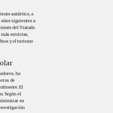
ente antártico, a
 años siguientes a
biente del Tratado
 más estrictas,
duos y el turismo
polar
radores, ha
ceros de
ntinente. El
n. Según el
minimizar su
investigación