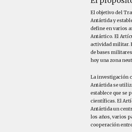
El propósit
El objetivo del Tr
Antártida y estab
define en varios 
Antártico. El Artí
actividad militar.
de bases militare
hoy una zona neutr
La investigación ci
Antártida se utili
establece que se 
científicas. El Ar
Antártida un centr
los años, varios 
cooperación entre