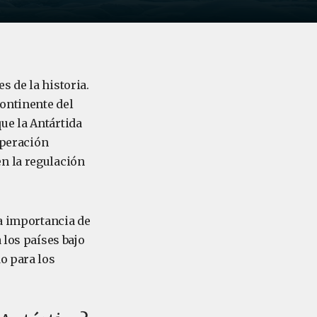
s de la historia.
continente del
ue la Antártida
operación
n la regulación
la importancia de
 los países bajo
o para los