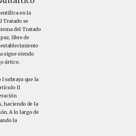
 Antártico
entífica en la
l Tratado se
stema del Tratado
paz, libre de
l establecimiento
da sigue siendo
o ártico.
o I subraya que la
tículo II
eración
s, haciendo de la
ón. A lo largo de
tando la