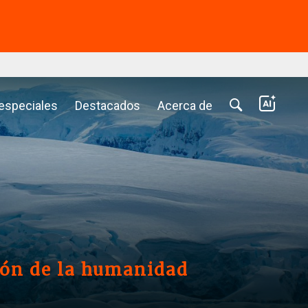
⭢
 especiales
Destacados
Acerca de
ión de la humanidad