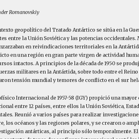
ander Romanovskiy
texto geopolítico del Tratado Antártico se sitúa en la Gue
es entre la Unión Soviética y las potencias occidentales. 
nzarzaban en reivindicaciones territoriales en la Antártid
icto en una región en gran parte virgen de actividad huma
rsos intactos. A principios de la década de 1950 se produ
uerzas militares en la Antártida, sobre todo entre el Rein
aron tensión mundial y temores de conflicto en el sur hel
ofísico Internacional de 1957-58 (IGY) propició una mayor
cional entre 12 países, entre ellos la Unión Soviética, Esta
ales. Reunió a varios países para realizar investigacione
e, los océanos y las regiones polares, y se crearon o amp
stigación antárticas, al principio sólo temporalmente. El 