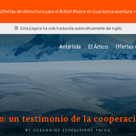
¡Ofertas de última hora para el Ártico! Ahorre en su próxima aventura 
Esta página ha sido traducida automáticamente del inglés
Antártida
El Ártico
Ofertas
co: un testimonio de la cooperac
by Oceanwide Expeditions
Blog