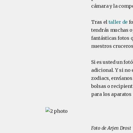
cámara y la compo
Tras el
taller de
fo
tendrás muchas op
fantásticas fotos
nuestros cruceros
Si es usted un fot
adicional. Y si no
zodiacs, envíanos
bolsas o recipien
para los aparatos 
Foto de Arjen Drost