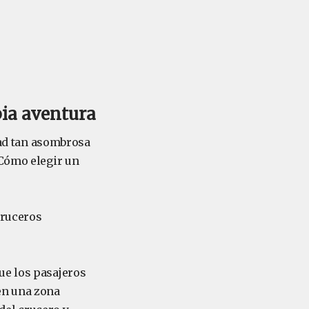
opia aventura
dad tan asombrosa
¿Cómo elegir un
cruceros
ue los pasajeros
en una zona