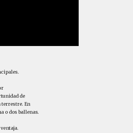
cipales.
or
rtunidad de
 terrestre. En
a o dos ballenas.
 ventaja.