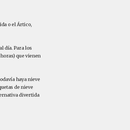
da o el Ártico,
l día. Para los
 horas) que vienen
todavía haya nieve
quetas de nieve
ernativa divertida