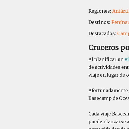
Regiones:
Antárti
Destinos:
Penínsu
Destacados:
Camp
Cruceros por
Al planificar un
vi
de actividades en
viaje en lugar de
Afortunadamente, 
Basecamp de Ocean
Cada viaje Baseca
pueden lanzarse a