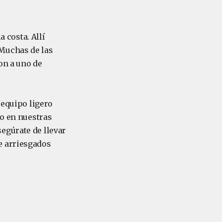
a costa. Allí
 Muchas de las
on a uno de
 equipo ligero
io en nuestras
egúrate de llevar
e arriesgados