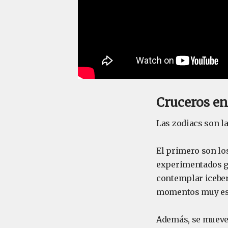
Cruceros en
Las zodiacs son l
El primero son l
experimentados gu
contemplar iceberg
momentos muy espe
Además, se mueve