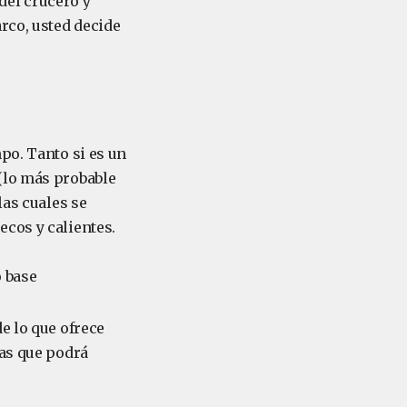
del crucero y
rco, usted decide
po. Tanto si es un
(lo más probable
las cuales se
cos y calientes.
o base
e lo que ofrece
las que podrá
.