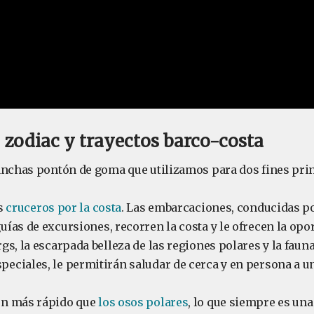
 zodiac y trayectos barco-costa
anchas pontón de goma que utilizamos para dos fines prin
os
cruceros por la costa
. Las embarcaciones, conducidas p
ías de excursiones, recorren la costa y le ofrecen la opo
s, la escarpada belleza de las regiones polares y la fauna
ciales, le permitirán saludar de cerca y en persona a un
n más rápido que
los osos polares
, lo que siempre es una