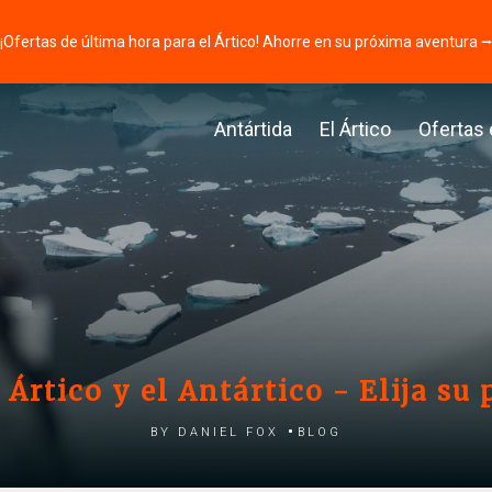
¡Ofertas de última hora para el Ártico! Ahorre en su próxima aventura 
Antártida
El Ártico
Ofertas
 Ártico y el Antártico - Elija su
by Daniel Fox
Blog