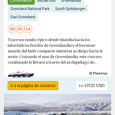
Combinación
Isla del Oso
Groenlandia
Greenland National Park
South Spitsbergen
East Greenland
EN
DE
LA
Trace un rumbo épico desde Islandia hacia los
laberínticos fiordos de Groenlandia y el hermoso
mundo del hielo compacto mientras se dirige hacia el
norte. Cruzando el mar de Groenlandia, este crucero
combinado le llevará a través del archipiélago de...
El Plancius
13725 USD
Ir a la página de cruceros
En