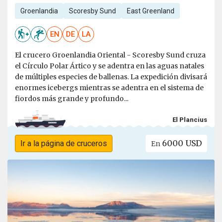
Groenlandia
Scoresby Sund
East Greenland
EN
DE
LA
El crucero Groenlandia Oriental - Scoresby Sund cruza
el Círculo Polar Ártico y se adentra en las aguas natales
de múltiples especies de ballenas. La expedición divisará
enormes icebergs mientras se adentra en el sistema de
fiordos más grande y profundo...
El Plancius
6000 USD
Ir a la página de cruceros
En