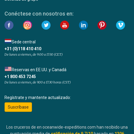
Conéctese con nosotros en:
Sede central
+31 (0)118 410 410
De lunes a viernes, de 9:00 a 17:30 (CET)
Reservas en EE.UU. y Canadá
+1 800 453 7245
De lunes a viernes, de 9.00 a 17.30 horas (CST)
Regístrate y mantente actualizado:
Suscríbase
Los cruceros de en oceanwide-expeditions.com han recibido una
puntuación media de
calificación de
9.7
/10
basado en
1306