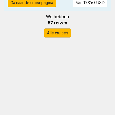
13850 USD
Ga naar de cruisepagina
Van
We hebben
57 reizen
Alle cruises