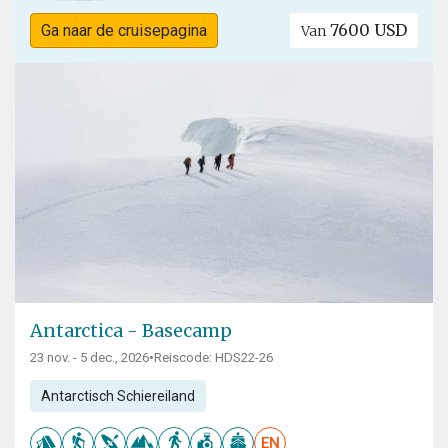
7600 USD
Ga naar de cruisepagina
Van
Antarctica - Basecamp
23 nov. - 5 dec., 2026
•
Reiscode: HDS22-26
Antarctisch Schiereiland
EN