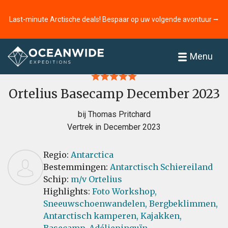
Last-minute Arctische deals! Bespaar op uw volgende avontuur ⭢
Home
Recensies
Menu
Ortelius Basecamp December 2023
bij Thomas Pritchard
Vertrek in December 2023
Regio:
Antarctica
Bestemmingen:
Antarctisch Schiereiland
Schip:
m/v Ortelius
Highlights:
Foto Workshop,
Sneeuwschoenwandelen,
Bergbeklimmen,
Antarctisch kamperen,
Kajakken,