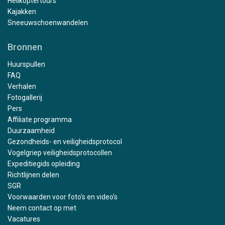
Helikoptertours
Kajakken
Sneeuwschoenwandelen
Bronnen
Huurspullen
FAQ
Verhalen
Fotogallerij
Pers
Affiliate programma
Duurzaamheid
Gezondheids- en veiligheidsprotocol
Vogelgriep veiligheidsprotocollen
Expeditiegids opleiding
Richtlijnen delen
SGR
Voorwaarden voor foto's en video's
Neem contact op met
Vacatures