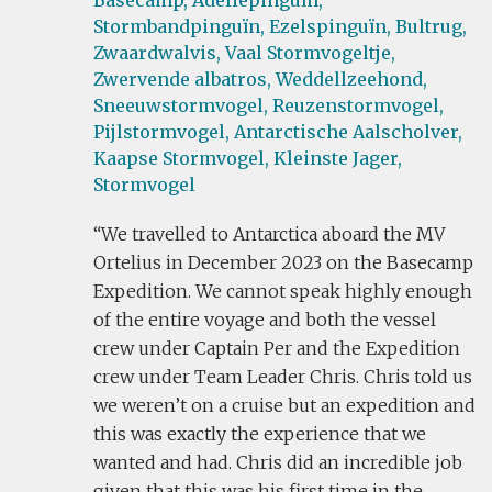
Basecamp,
Adéliepinguïn,
Stormbandpinguïn,
Ezelspinguïn,
Bultrug,
Zwaardwalvis,
Vaal Stormvogeltje,
Zwervende albatros,
Weddellzeehond,
Sneeuwstormvogel,
Reuzenstormvogel,
Pijlstormvogel,
Antarctische Aalscholver,
Kaapse Stormvogel,
Kleinste Jager,
Stormvogel
We travelled to Antarctica aboard the MV
Ortelius in December 2023 on the Basecamp
Expedition. We cannot speak highly enough
of the entire voyage and both the vessel
crew under Captain Per and the Expedition
crew under Team Leader Chris. Chris told us
we weren’t on a cruise but an expedition and
this was exactly the experience that we
wanted and had. Chris did an incredible job
given that this was his first time in the