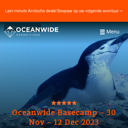
Last-minute Arctische deals! Bespaar op uw volgende avontuur ⭢
Home
Recensies
Menu
Oceanwide Basecamp - 30
Nov - 12 Dec 2023