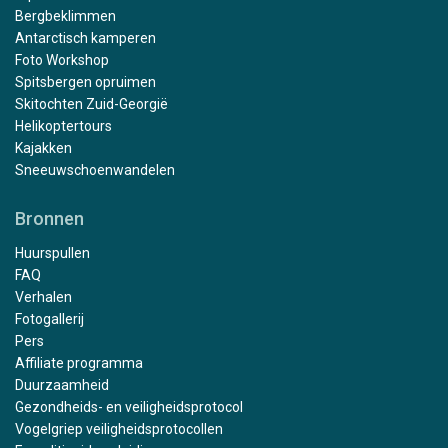
Bergbeklimmen
Antarctisch kamperen
Foto Workshop
Spitsbergen opruimen
Skitochten Zuid-Georgië
Helikoptertours
Kajakken
Sneeuwschoenwandelen
Bronnen
Huurspullen
FAQ
Verhalen
Fotogallerij
Pers
Affiliate programma
Duurzaamheid
Gezondheids- en veiligheidsprotocol
Vogelgriep veiligheidsprotocollen