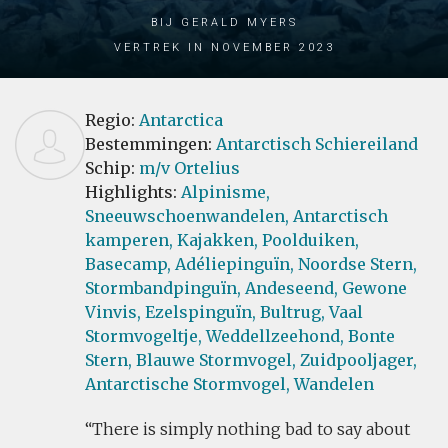
bij Gerald Myers
Vertrek in November 2023
Regio:
Antarctica
Bestemmingen:
Antarctisch Schiereiland
Schip:
m/v Ortelius
Highlights:
Alpinisme,
Sneeuwschoenwandelen,
Antarctisch
kamperen,
Kajakken,
Poolduiken,
Basecamp,
Adéliepinguïn,
Noordse Stern,
Stormbandpinguïn,
Andeseend,
Gewone
Vinvis,
Ezelspinguïn,
Bultrug,
Vaal
Stormvogeltje,
Weddellzeehond,
Bonte
Stern,
Blauwe Stormvogel,
Zuidpooljager,
Antarctische Stormvogel,
Wandelen
There is simply nothing bad to say about