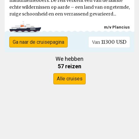
natuurliefhebbers. De reis verkent een van de laatste
echte wildernissen op aarde – een land van ongetemde,
ruige schoonheid en een verrassend gevarieerd...
m/v Plancius
11300 USD
Ga naar de cruisepagina
Van
We hebben
57 reizen
Alle cruises