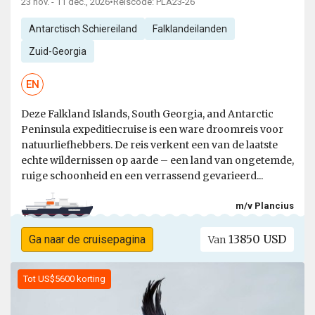
23 nov. - 11 dec., 2026
•
Reiscode: PLA23-26
Antarctisch Schiereiland
Falklandeilanden
Zuid-Georgia
EN
Deze Falkland Islands, South Georgia, and Antarctic
Peninsula expeditiecruise is een ware droomreis voor
natuurliefhebbers. De reis verkent een van de laatste
echte wildernissen op aarde – een land van ongetemde,
ruige schoonheid en een verrassend gevarieerd...
m/v Plancius
13850 USD
Ga naar de cruisepagina
Van
Tot US$5600 korting