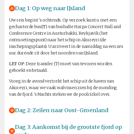
Dag 1: Op weg naar IJsland
Uw reis begint 's ochtends. Op verzoek kunt u met een
gecharterde bus
(T
) van bushalte Harpa Concert Hall and
Conference Centre in Austurbakki, Reykjavik (het
ontmoetingspunt) naar het schip in Akureyri (de
inschepingsplaats). U arriveert in de namiddag na een zes
uur durende rit door het noorden van IJsland.
LET OP
: Deze transfer (T) moet van tevoren worden
geboekt en betaald.
Vroeg in de avond vertrekt het schip uit de haven van
Akureyri, waar we vaak walvissen zien bij de monding
van de fjord. 's Nachts steken we de poolcirkel over.
Dag 2: Zeilen naar Oost-Groenland
Dag 3: Aankomst bij de grootste fjord op