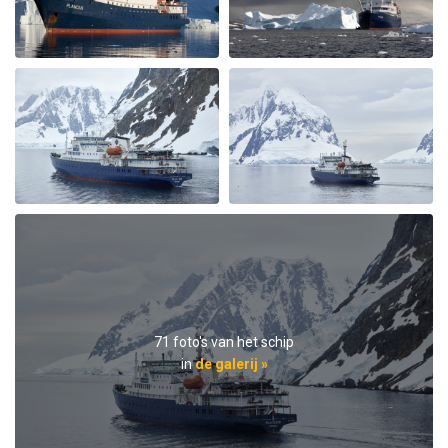
Einzigartig
bij Irene Karpischek
Het Arctisch gebied
Speziell der Tag im Packeis war ein ganz besonderes
Erlebnis. Gesamte Mannschaft der Plancius und das
Expeditionsteam haben dazu beigetragen, daß wir viel
sehen und erleben, uns wohlfühlen und eine
wunderbare Zeit genießen.
Rund um Spitzbergen
71 foto's van het schip
bij Jürgen Nill
Het Arctisch gebied
in
de galerij »
Ausgezeichnet