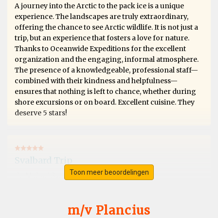
A journey into the Arctic to the pack ice is a unique
experience. The landscapes are truly extraordinary,
offering the chance to see Arctic wildlife. It is not just a
trip, but an experience that fosters a love for nature.
Thanks to Oceanwide Expeditions for the excellent
organization and the engaging, informal atmosphere.
The presence of a knowledgeable, professional staff—
combined with their kindness and helpfulness—
ensures that nothing is left to chance, whether during
shore excursions or on board. Excellent cuisine. They
deserve 5 stars!
Svalbard Trip
Toon meer beoordelingen
bij Michael Sven Stenico
Het Arctisch gebied
Fantastic trip, exceeded all expectations. Extraordinary
landscapes with splendid galciers and Artic desert. We
m/v Plancius
sailed along the Artic ice pack and saw polar bears,