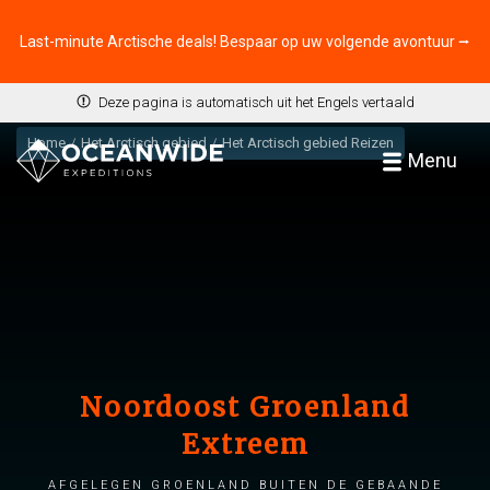
Last-minute Arctische deals! Bespaar op uw volgende avontuur ⭢
Deze pagina is automatisch uit het Engels vertaald
Home
Het Arctisch gebied
Het Arctisch gebied Reizen
Menu
Noordoost Groenland
Extreem
Afgelegen Groenland buiten de gebaande