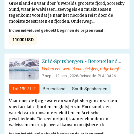
Groenland en vaar door 's werelds grootste fjord, Scoresby
Sund, waar je walvissen, zeevogels en muskusossen
tegenkomt voordat je naar het noorden reist door de
mooiste zeestraten en fjorden. Onderweg...
Indien individueel geboekt beginnen de prijzen vanaf:
11000 USD
Zuid-Spitsbergen - Bereneiland - Noorwegen
Verken een wereld van gletsjers, ruige bergtoppen en verbluffende fjorden op een avontuur in de Arctische geschiedenis
7 sep. - 12 sep., 2026
Reiscode: PLA13A26
•
Tot
1907 UIT
Bereneiland
South Spitsbergen
Vaar door de ijzige wateren van Spitsbergen en verken
spectaculaire fjorden en gletsjers in Hornsund, een
wereld van imposante zeekliffen en Arctische
geschiedenis. De zeeën zijn rijk aan zeehonden en
walvissen en er zijn overal kansen om ijsberen te...
Indien individueel geboekt beginnen de prijzen vanaf: