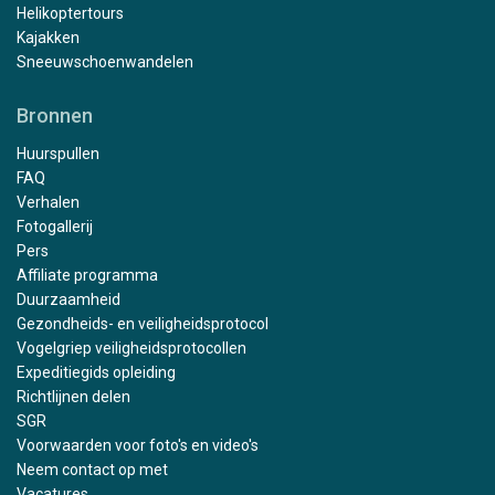
Helikoptertours
Kajakken
Sneeuwschoenwandelen
Bronnen
Huurspullen
FAQ
Verhalen
Fotogallerij
Pers
Affiliate programma
Duurzaamheid
Gezondheids- en veiligheidsprotocol
Vogelgriep veiligheidsprotocollen
Expeditiegids opleiding
Richtlijnen delen
SGR
Voorwaarden voor foto's en video's
Neem contact op met
Vacatures