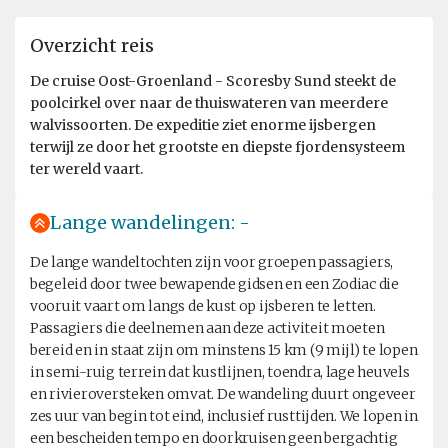
Overzicht reis
De cruise Oost-Groenland - Scoresby Sund steekt de
poolcirkel over naar de thuiswateren van meerdere
walvissoorten. De expeditie ziet enorme ijsbergen
terwijl ze door het grootste en diepste fjordensysteem
ter wereld vaart.
Lange wandelingen: -
De lange wandeltochten zijn voor groepen passagiers,
begeleid door twee bewapende gidsen en een Zodiac die
vooruit vaart om langs de kust op ijsberen te letten.
Passagiers die deelnemen aan deze activiteit moeten
bereid en in staat zijn om minstens 15 km (9 mijl) te lopen
in semi-ruig terrein dat kustlijnen, toendra, lage heuvels
en rivieroversteken omvat. De wandeling duurt ongeveer
zes uur van begin tot eind, inclusief rusttijden. We lopen in
een bescheiden tempo en doorkruisen geen bergachtig