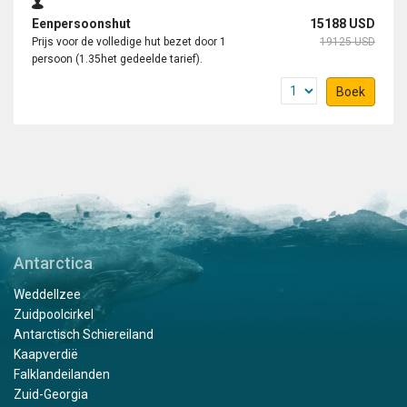
Eenpersoonshut
15188 USD
Prijs voor de volledige hut bezet door 1
19125 USD
persoon (1.35het gedeelde tarief).
Boek
Antarctica
Weddellzee
Zuidpoolcirkel
Antarctisch Schiereiland
Kaapverdië
Falklandeilanden
Zuid-Georgia