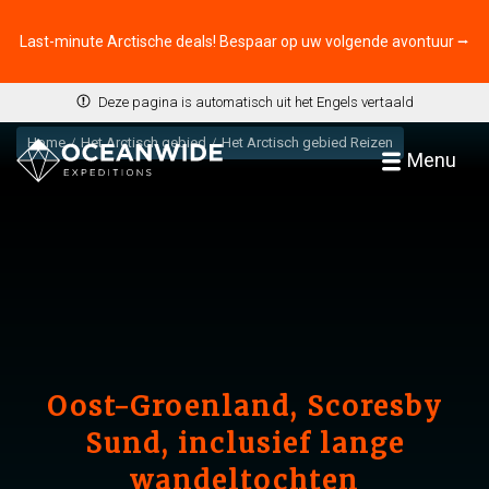
Last-minute Arctische deals! Bespaar op uw volgende avontuur ⭢
Deze pagina is automatisch uit het Engels vertaald
Home
Het Arctisch gebied
Het Arctisch gebied Reizen
Menu
Oost-Groenland, Scoresby
Sund, inclusief lange
wandeltochten