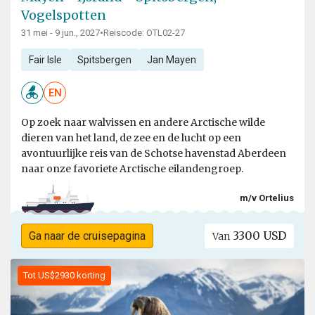
Vogelspotten
31 mei - 9 jun., 2027
•
Reiscode: OTL02-27
Fair Isle
Spitsbergen
Jan Mayen
EN
Op zoek naar walvissen en andere Arctische wilde
dieren van het land, de zee en de lucht op een
avontuurlijke reis van de Schotse havenstad Aberdeen
naar onze favoriete Arctische eilandengroep.
m/v Ortelius
3300 USD
Ga naar de cruisepagina
Van
Tot US$2930 korting