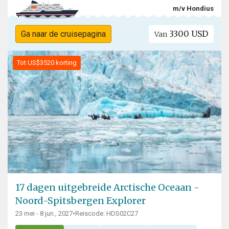
m/v Hondius
3300 USD
Ga naar de cruisepagina
Van
Tot US$3520 korting
17 dagen uitgebreide Arctische Oceaan -
Noord-Spitsbergen Explorer
23 mei - 8 jun., 2027
•
Reiscode: HDS02C27