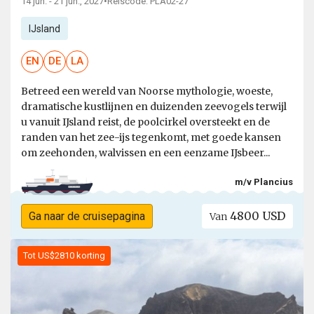
14 jun. - 21 jun., 2027
•
Reiscode: PLA02-27
IJsland
EN
DE
LA
Betreed een wereld van Noorse mythologie, woeste,
dramatische kustlijnen en duizenden zeevogels terwijl
u vanuit IJsland reist, de poolcirkel oversteekt en de
randen van het zee-ijs tegenkomt, met goede kansen
om zeehonden, walvissen en een eenzame IJsbeer...
m/v Plancius
4800 USD
Ga naar de cruisepagina
Van
Tot US$2810 korting