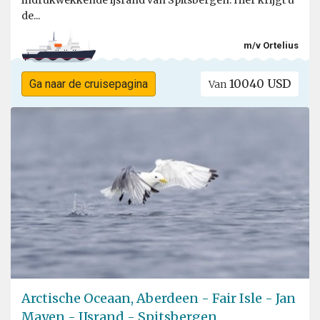
indrukwekkende ijsrand van Spitsbergen. Hier krijgt u
de...
m/v Ortelius
10040 USD
Ga naar de cruisepagina
Van
Arctische Oceaan, Aberdeen - Fair Isle - Jan
Mayen - IJsrand - Spitsbergen,