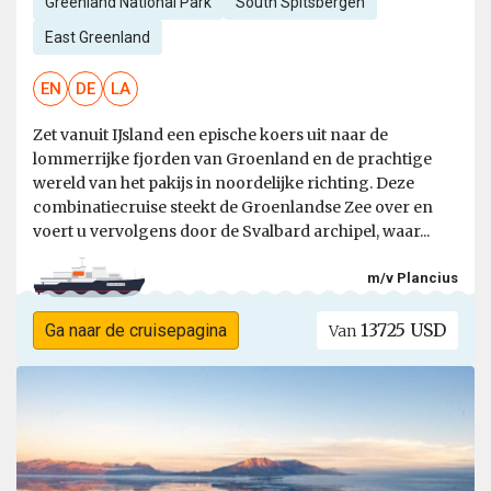
Greenland National Park
South Spitsbergen
East Greenland
EN
DE
LA
Zet vanuit IJsland een epische koers uit naar de
lommerrijke fjorden van Groenland en de prachtige
wereld van het pakijs in noordelijke richting. Deze
combinatiecruise steekt de Groenlandse Zee over en
voert u vervolgens door de Svalbard archipel, waar...
m/v Plancius
13725 USD
Ga naar de cruisepagina
Van