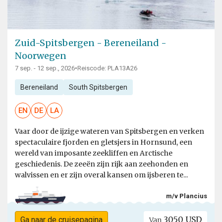
Zuid-Spitsbergen - Bereneiland -
Noorwegen
7 sep. - 12 sep., 2026
•
Reiscode: PLA13A26
Bereneiland
South Spitsbergen
EN
DE
LA
Vaar door de ijzige wateren van Spitsbergen en verken
spectaculaire fjorden en gletsjers in Hornsund, een
wereld van imposante zeekliffen en Arctische
geschiedenis. De zeeën zijn rijk aan zeehonden en
walvissen en er zijn overal kansen om ijsberen te...
m/v Plancius
3050 USD
Ga naar de cruisepagina
Van