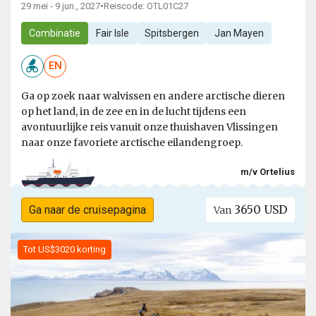
29 mei - 9 jun., 2027
•
Reiscode: OTL01C27
Combinatie
Fair Isle
Spitsbergen
Jan Mayen
EN
Ga op zoek naar walvissen en andere arctische dieren
op het land, in de zee en in de lucht tijdens een
avontuurlijke reis vanuit onze thuishaven Vlissingen
naar onze favoriete arctische eilandengroep.
m/v Ortelius
3650 USD
Ga naar de cruisepagina
Van
Tot US$3020 korting