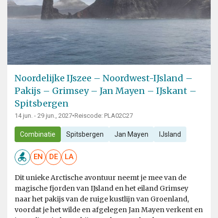
Noordelijke IJszee – Noordwest-IJsland –
Pakijs – Grimsey – Jan Mayen – IJskant –
Spitsbergen
14 jun. - 29 jun., 2027
•
Reiscode: PLA02C27
Combinatie
Spitsbergen
Jan Mayen
IJsland
EN
DE
LA
Dit unieke Arctische avontuur neemt je mee van de
magische fjorden van IJsland en het eiland Grimsey
naar het pakijs van de ruige kustlijn van Groenland,
voordat je het wilde en afgelegen Jan Mayen verkent en