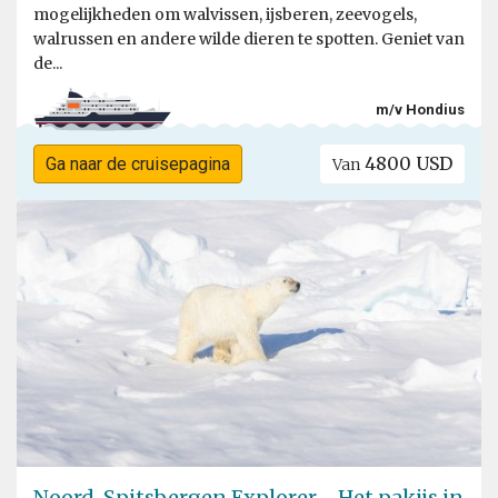
mogelijkheden om walvissen, ijsberen, zeevogels,
walrussen en andere wilde dieren te spotten. Geniet van
de...
m/v Hondius
4800 USD
Ga naar de cruisepagina
Van
Noord-Spitsbergen Explorer - Het pakijs in