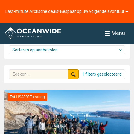
Home
Reizen
Het Arctisch gebied
Last-minute Arctische deals! Bespaar op uw volgende avontuur ⭢
Reizen
61 reizen gevonden
Menu
1 filters geselecteerd
Tot US$3937 korting