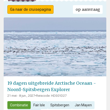
op aanvraag
Ga naar de cruisepagina
19 dagen uitgebreide Arctische Oceaan -
Noord-Spitsbergen Explorer
21 mei - 8 jun., 2027
•
Reiscode: HDS01D27
Combinatie
Fair Isle
Spitsbergen
Jan Mayen