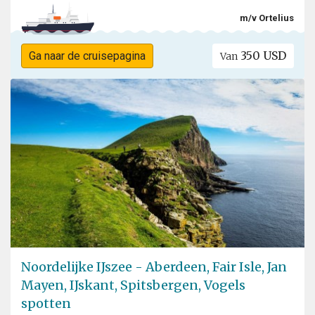
m/v Ortelius
350 USD
Ga naar de cruisepagina
Van
Noordelijke IJszee - Aberdeen, Fair Isle, Jan
Mayen, IJskant, Spitsbergen, Vogels
spotten