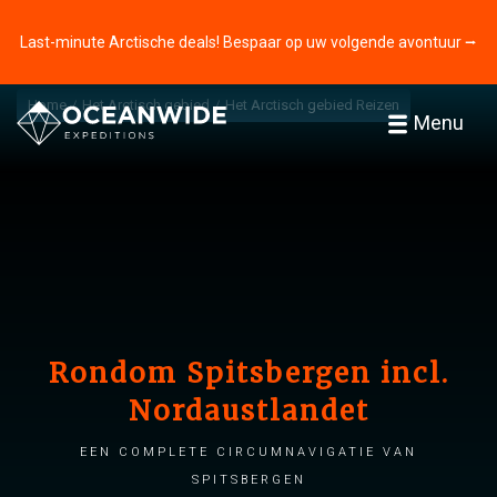
Last-minute Arctische deals! Bespaar op uw volgende avontuur ⭢
Home
Het Arctisch gebied
Het Arctisch gebied Reizen
Menu
Rondom Spitsbergen incl.
Nordaustlandet
Een complete Circumnavigatie van
Spitsbergen