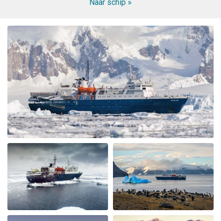
the experts. All in all the best trip in my lifetime. Thank
Naar schip »
you all from the bottom of my heart
Wonderful landscape
bij Cornelia Kolar
Het Arctisch gebied
The animal and landscape sceneries we're great nur the
chinese guests being noisy and chaotic was very
disappointing, annoying and shocking to me.they
didn't respect nature and I hardly could enjoy the
silence of the Arctic as advertised. The food and crew
was adorable.