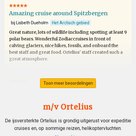
Amazing cruise around Spitzbergen
bij Lisbeth Dueholm
Het Arctisch gebied
Great nature, lots of wildlife including spotting at least 9
polar bears. Wonderful Zodiaccruises in front of
calving glaciers, nice hikes, fossils, and onboard the
best staff and great food. Ortelius' staff created such a
great atmosphere.
Toon meer beoordelingen
Svalbard
bij Ursula Merz
Het Arctisch gebied
m/v Ortelius
A lifelong dream became true. A fantastic extraordinary
De ijsversterkte Ortelius is grondig uitgerust voor expeditie
crew. A wonderful magical landdcape. Very interesting
cruises en, op sommige reizen, helikoptervluchten.
recaps and lots of great appreciated informations from