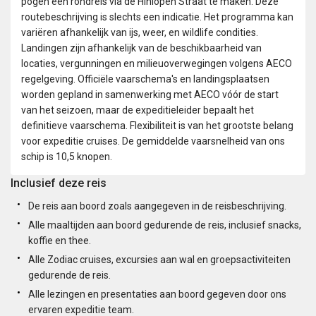
pogen een rondreis via de Hinlopen Straat te maken. Deze
routebeschrijving is slechts een indicatie. Het programma kan
variëren afhankelijk van ijs, weer, en wildlife condities.
Landingen zijn afhankelijk van de beschikbaarheid van
locaties, vergunningen en milieuoverwegingen volgens AECO
regelgeving. Officiële vaarschema's en landingsplaatsen
worden gepland in samenwerking met AECO vóór de start
van het seizoen, maar de expeditieleider bepaalt het
definitieve vaarschema. Flexibiliteit is van het grootste belang
voor expeditie cruises. De gemiddelde vaarsnelheid van ons
schip is 10,5 knopen.
Inclusief deze reis
De reis aan boord zoals aangegeven in de reisbeschrijving.
Alle maaltijden aan boord gedurende de reis, inclusief snacks,
koffie en thee.
Alle Zodiac cruises, excursies aan wal en groepsactiviteiten
gedurende de reis.
Alle lezingen en presentaties aan boord gegeven door ons
ervaren expeditie team.