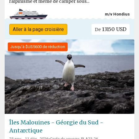
l'alpinisme et même de camper sous...
m/v Hondius
13150 USD
Aller à la page croisière
De
Jusqu'à $US5600 de réduction
Îles Malouines - Géorgie du Sud -
Antarctique
23 nov. - 11 déc., 2026
Code du voyage: PLA23-26