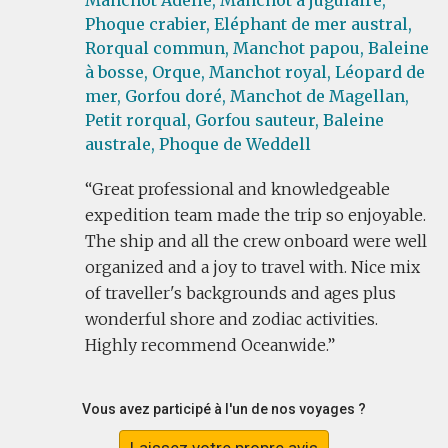
Manchot Adélie,
Manchot à jugulaire,
Phoque crabier,
Eléphant de mer austral,
Rorqual commun,
Manchot papou,
Baleine
à bosse,
Orque,
Manchot royal,
Léopard de
mer,
Gorfou doré,
Manchot de Magellan,
Petit rorqual,
Gorfou sauteur,
Baleine
australe,
Phoque de Weddell
Great professional and knowledgeable
expedition team made the trip so enjoyable.
The ship and all the crew onboard were well
organized and a joy to travel with. Nice mix
of traveller's backgrounds and ages plus
wonderful shore and zodiac activities.
Highly recommend Oceanwide.
Vous avez participé à l'un de nos voyages ?