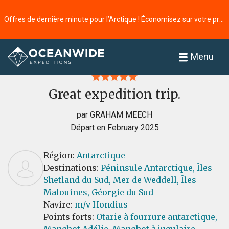
Offres de dernière minute pour l’Arctique ! Économisez sur votre prochaine aventure ⭢
Accueil
Commentaires
Menu
Great expedition trip.
par GRAHAM MEECH
Départ en February 2025
Région:
Antarctique
Destinations:
Péninsule Antarctique,
Îles
Shetland du Sud,
Mer de Weddell,
Îles
Malouines,
Géorgie du Sud
Navire:
m/v Hondius
Points forts:
Otarie à fourrure antarctique,