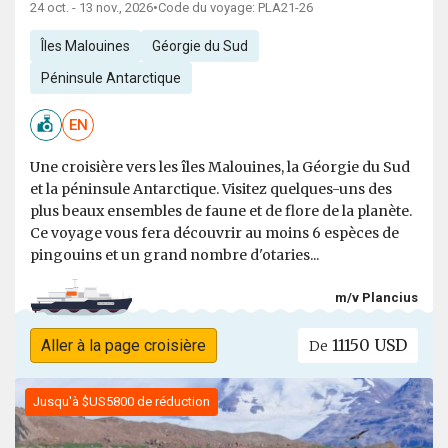
24 oct. - 13 nov., 2026
•
Code du voyage: PLA21-26
Îles Malouines
Géorgie du Sud
Péninsule Antarctique
EN
Une croisière vers les îles Malouines, la Géorgie du Sud
et la péninsule Antarctique. Visitez quelques-uns des
plus beaux ensembles de faune et de flore de la planète.
Ce voyage vous fera découvrir au moins 6 espèces de
pingouins et un grand nombre d'otaries...
m/v Plancius
11150 USD
Aller à la page croisière
De
Jusqu'à $US5800 de réduction