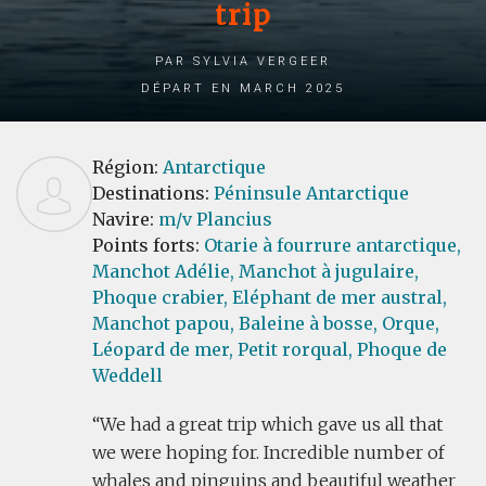
trip
par Sylvia Vergeer
Départ en March 2025
Région:
Antarctique
Destinations:
Péninsule Antarctique
Navire:
m/v Plancius
Points forts:
Otarie à fourrure antarctique,
Manchot Adélie,
Manchot à jugulaire,
Phoque crabier,
Eléphant de mer austral,
Manchot papou,
Baleine à bosse,
Orque,
Léopard de mer,
Petit rorqual,
Phoque de
Weddell
We had a great trip which gave us all that
we were hoping for. Incredible number of
whales and pinguins and beautiful weather