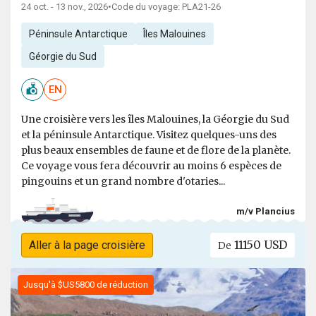
24 oct. - 13 nov., 2026
•
Code du voyage: PLA21-26
Péninsule Antarctique
Îles Malouines
Géorgie du Sud
EN
Une croisière vers les îles Malouines, la Géorgie du Sud
et la péninsule Antarctique. Visitez quelques-uns des
plus beaux ensembles de faune et de flore de la planète.
Ce voyage vous fera découvrir au moins 6 espèces de
pingouins et un grand nombre d'otaries...
m/v Plancius
11150 USD
Aller à la page croisière
De
Jusqu'à $US5800 de réduction