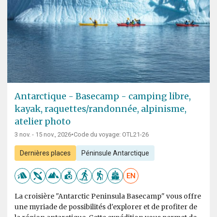
Antarctique - Basecamp - camping libre,
kayak, raquettes/randonnée, alpinisme,
atelier photo
3 nov. - 15 nov., 2026
•
Code du voyage: OTL21-26
Dernières places
Péninsule Antarctique
EN
La croisière "Antarctic Peninsula Basecamp" vous offre
une myriade de possibilités d'explorer et de profiter de