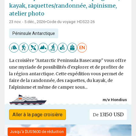
kayak, raquettes/randonnée, alpinisme,
atelier photo
23 nov. - 5 déc., 2026
•
Code du voyage: HDS22-26
Péninsule Antarctique
EN
La croisière "Antarctic Peninsula Basecamp" vous offre
une myriade de possibilités d'explorer et de profiter de
la région antarctique. Cette expédition vous permet de
faire de la randonnée, des raquettes, du kayak, de
l'alpinisme et même de camper sous...
m/v Hondius
13150 USD
Aller à la page croisière
De
Jusqu'à $US5600 de réduction