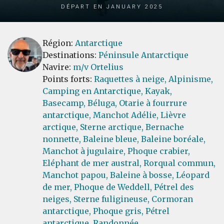
Départ en January 2025
Région:
Antarctique
Destinations:
Péninsule Antarctique
Navire:
m/v Ortelius
Points forts:
Raquettes à neige,
Alpinisme,
Camping en Antarctique,
Kayak,
Basecamp,
Béluga,
Otarie à fourrure
antarctique,
Manchot Adélie,
Lièvre
arctique,
Sterne arctique,
Bernache
nonnette,
Baleine bleue,
Baleine boréale,
Manchot à jugulaire,
Phoque crabier,
Eléphant de mer austral,
Rorqual commun,
Manchot papou,
Baleine à bosse,
Léopard
de mer,
Phoque de Weddell,
Pétrel des
neiges,
Sterne fuligineuse,
Cormoran
antarctique,
Phoque gris,
Pétrel
antarctique,
Randonnée