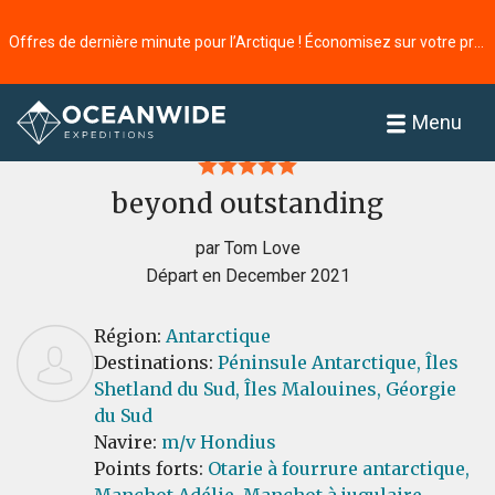
Offres de dernière minute pour l’Arctique ! Économisez sur votre prochaine aventure ⭢
Accueil
Commentaires
Menu
beyond outstanding
par Tom Love
Départ en December 2021
Région:
Antarctique
Destinations:
Péninsule Antarctique,
Îles
Shetland du Sud,
Îles Malouines,
Géorgie
du Sud
Navire:
m/v Hondius
Points forts:
Otarie à fourrure antarctique,