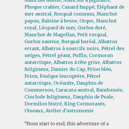
Manchot Adélie,
Manchot à jugulaire,
Phoque crabier,
Canard huppé,
Eléphant de
mer austral,
Rorqual commun,
Manchot
papou,
Baleine à bosse,
Orque,
Manchot
royal,
Léopard de mer,
Gorfou doré,
Manchot de Magellan,
Petit rorqual,
Gorfou sauteur,
Rorqual boréal,
Albatros
errant,
Albatros à sourcils noirs,
Pétrel des
neiges,
Pétrel géant,
Puffin,
Cormoran
antarctique,
Albatros à tête grise,
Albatros
fuligineux,
Damier du Cap,
Prion bleu,
Prion,
Foulque leucoptère,
Pétrel
antarctique,
Océanite,
Dauphin de
Commerson,
Caracara austral,
Randonnée,
Cinclode fuligineux,
Dauphin de Peale,
Dormilon bistré,
King Cormorants,
Oiseaux,
Atelier d'astronomie
From start to end, this adventure of a