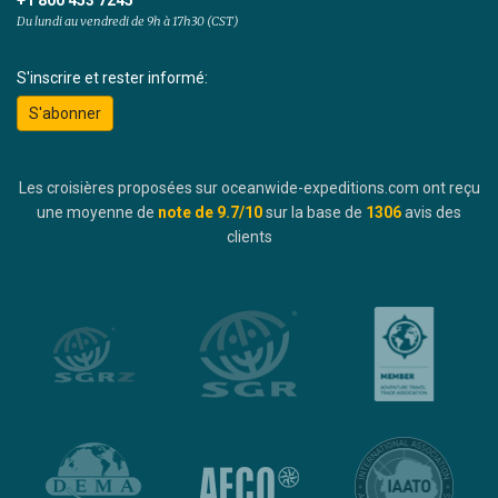
+1 800 453 7245
Du lundi au vendredi de 9h à 17h30 (CST)
S'inscrire et rester informé:
S'abonner
Les croisières proposées sur oceanwide-expeditions.com ont reçu
une moyenne de
note de
9.7
/10
sur la base de
1306
avis des
clients