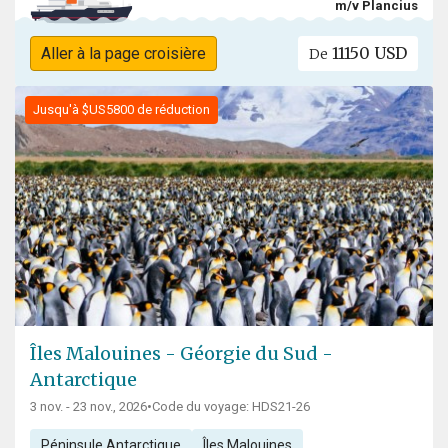
m/v Plancius
11150 USD
Aller à la page croisière
De
Jusqu'à $US5800 de réduction
Îles Malouines - Géorgie du Sud -
Antarctique
3 nov. - 23 nov., 2026
•
Code du voyage: HDS21-26
Péninsule Antarctique
Îles Malouines