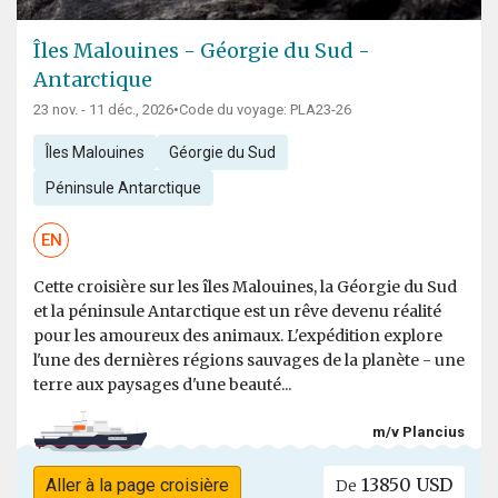
Îles Malouines - Géorgie du Sud -
Antarctique
23 nov. - 11 déc., 2026
•
Code du voyage: PLA23-26
Îles Malouines
Géorgie du Sud
Péninsule Antarctique
EN
Cette croisière sur les îles Malouines, la Géorgie du Sud
et la péninsule Antarctique est un rêve devenu réalité
pour les amoureux des animaux. L'expédition explore
l'une des dernières régions sauvages de la planète - une
terre aux paysages d'une beauté...
m/v Plancius
13850 USD
Aller à la page croisière
De