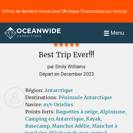
Offres de dernière minute pour l’Arctique ! Économisez sur votre prochaine aventure ⭢
Accueil
Commentaires
Menu
Best Trip Ever!!!
par Emily Williams
Départ en December 2023
Région:
Antarctique
Destinations:
Péninsule Antarctique
Navire:
m/v Ortelius
Points forts:
Raquettes à neige,
Alpinisme,
Camping en Antarctique,
Kayak,
Basecamp,
Manchot Adélie,
Manchot à