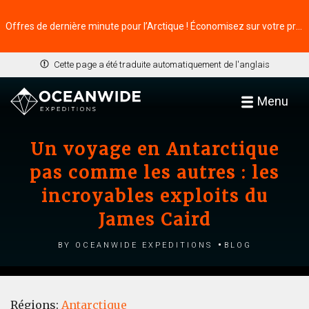
Offres de dernière minute pour l’Arctique ! Économisez sur votre prochaine aventure ⭢
Cette page a été traduite automatiquement de l'anglais
Menu
Un voyage en Antarctique
pas comme les autres : les
incroyables exploits du
James Caird
by Oceanwide Expeditions
Blog
Régions:
Antarctique