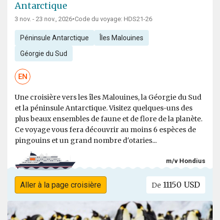
Antarctique
3 nov. - 23 nov., 2026
•
Code du voyage: HDS21-26
Péninsule Antarctique
Îles Malouines
Géorgie du Sud
EN
Une croisière vers les îles Malouines, la Géorgie du Sud
et la péninsule Antarctique. Visitez quelques-uns des
plus beaux ensembles de faune et de flore de la planète.
Ce voyage vous fera découvrir au moins 6 espèces de
pingouins et un grand nombre d'otaries...
m/v Hondius
11150 USD
Aller à la page croisière
De