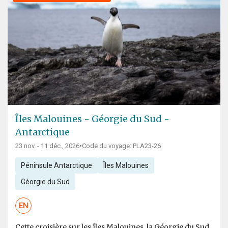
Îles Malouines - Géorgie du Sud -
Antarctique
23 nov. - 11 déc., 2026
•
Code du voyage: PLA23-26
Péninsule Antarctique
Îles Malouines
Géorgie du Sud
EN
Cette croisière sur les îles Malouines, la Géorgie du Sud