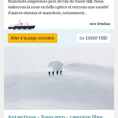
Manchots empereurs près de l'île de Snow Hill. Nous
visiterons la zone en hélicoptère et verrons une variété
d'autres oiseaux et manchots, notamment...
m/v Ortelius
13450 USD
Aller à la page croisière
De
Antarctique - Basecamp - camping libre,