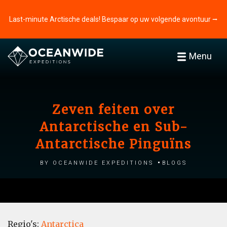
Last-minute Arctische deals! Bespaar op uw volgende avontuur ⭢
Menu
Zeven feiten over
Antarctische en Sub-
Antarctische Pinguïns
by Oceanwide Expeditions
Blogs
Regio's:
Antarctica