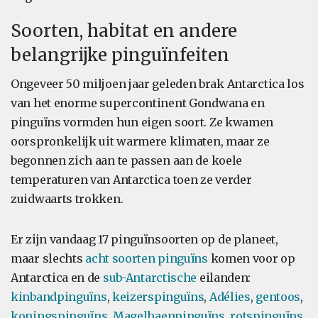
Soorten, habitat en andere
belangrijke pinguïnfeiten
Ongeveer 50 miljoen jaar geleden brak Antarctica los
van het enorme supercontinent Gondwana en
pinguïns vormden hun eigen soort. Ze kwamen
oorspronkelijk uit warmere klimaten, maar ze
begonnen zich aan te passen aan de koele
temperaturen van Antarctica toen ze verder
zuidwaarts trokken.
Er zijn vandaag 17 pinguïnsoorten op de planeet,
maar slechts
acht soorten pinguïns
komen voor op
Antarctica en de
sub-Antarctische
eilanden:
kinbandpinguïns
,
keizerspinguïns
,
Adélies
,
gentoos
,
koningspinguïns
,
Magelhaenpinguïns, rotspinguïns