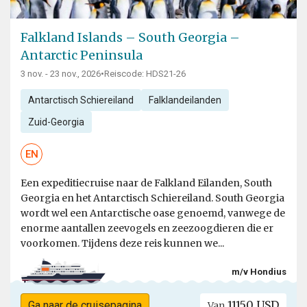
Falkland Islands – South Georgia –
Antarctic Peninsula
3 nov. - 23 nov., 2026
•
Reiscode: HDS21-26
Antarctisch Schiereiland
Falklandeilanden
Zuid-Georgia
EN
Een expeditiecruise naar de Falkland Eilanden, South
Georgia en het Antarctisch Schiereiland. South Georgia
wordt wel een Antarctische oase genoemd, vanwege de
enorme aantallen zeevogels en zeezoogdieren die er
voorkomen. Tijdens deze reis kunnen we...
m/v Hondius
11150 USD
Ga naar de cruisepagina
Van