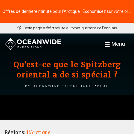
Offres de dernière minute pour l’Arctique ! Économisez sur votre prochaine aventure ⭢
Cette page a été traduite automatiquement de l'anglais
Menu
Qu'est-ce que le Spitzberg
oriental a de si spécial ?
by Oceanwide Expeditions
Blog
Régions:
L'Arctique