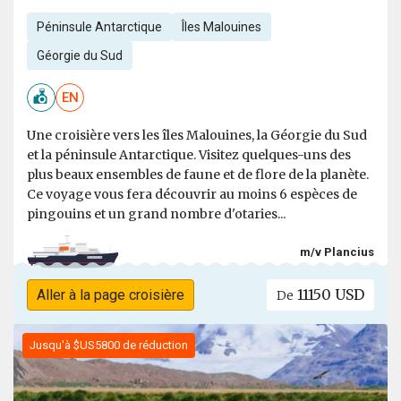
Péninsule Antarctique
Îles Malouines
Géorgie du Sud
EN
Une croisière vers les îles Malouines, la Géorgie du Sud
et la péninsule Antarctique. Visitez quelques-uns des
plus beaux ensembles de faune et de flore de la planète.
Ce voyage vous fera découvrir au moins 6 espèces de
pingouins et un grand nombre d'otaries...
m/v Plancius
11150 USD
Aller à la page croisière
De
Jusqu'à $US5800 de réduction