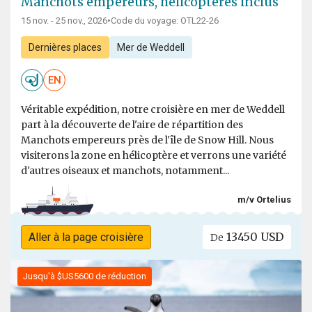
Manchots empereurs, hélicoptères inclus
15 nov. - 25 nov., 2026
•
Code du voyage: OTL22-26
Dernières places
Mer de Weddell
EN
Véritable expédition, notre croisière en mer de Weddell
part à la découverte de l'aire de répartition des
Manchots empereurs près de l'île de Snow Hill. Nous
visiterons la zone en hélicoptère et verrons une variété
d'autres oiseaux et manchots, notamment...
m/v Ortelius
13450 USD
Aller à la page croisière
De
Jusqu'à $US5600 de réduction