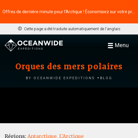
Offres de dernière minute pour l’Arctique ! Économisez sur votre prochaine aventure ⭢
Cette page a été traduite automatiquement de l'anglais
Menu
Orques des mers polaires
by Oceanwide Expeditions
Blog
Régions:
Antarctique,
L'Arctique