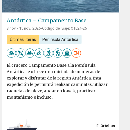
Antártica – Campamento Base
3 nov. - 15 nov., 2026
•
Código del viaje: OTL21-26
Últimas literas
Península Antártica
EN
El crucero Campamento Base a la Península
Antártica le ofrece una miríada de maneras de
explorar y disfrutar de la región Antártica. Esta
expedición le permitirá realizar caminatas, utilizar
raquetas de nieve, andar en kayak, practicar
montañismo e incluso...
El Ortelius