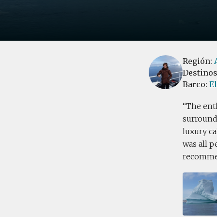
Región:
Destino
Barco:
E
The enth
surroundi
luxury ca
was all p
recommend