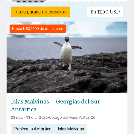
11150 USD
Ir a la página de cruceros
En
Hasta US$5600 de descuento
Islas Malvinas – Georgias del Sur –
Antártica
23 nov. - 11 dic., 2026
•
Código del viaje: PLA23-26
Península Antártica
Islas Malvinas