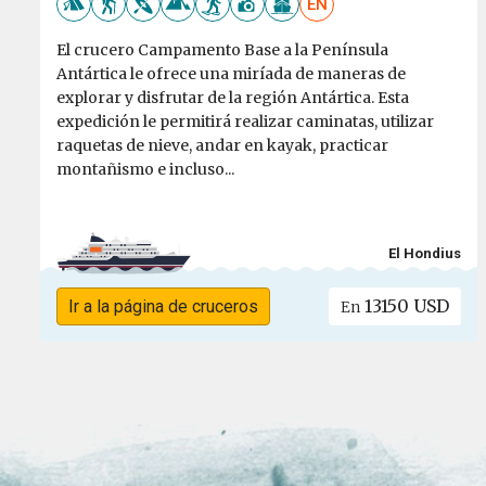
EN
El crucero Campamento Base a la Península
Antártica le ofrece una miríada de maneras de
explorar y disfrutar de la región Antártica. Esta
expedición le permitirá realizar caminatas, utilizar
raquetas de nieve, andar en kayak, practicar
montañismo e incluso...
El Hondius
13150 USD
Ir a la página de cruceros
En