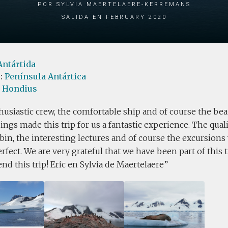
por Sylvia Maertelaere-Kerremans
Salida en February 2020
Antártida
s:
Península Antártica
l Hondius
usiastic crew, the comfortable ship and of course the bea
ngs made this trip for us a fantastic experience. The quali
bin, the interesting lectures and of course the excursions 
erfect. We are very grateful that we have been part of this t
 this trip! Eric en Sylvia de Maertelaere