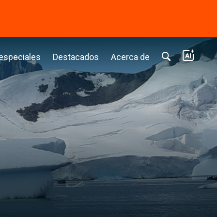
⭢
 especiales
Destacados
Acerca de