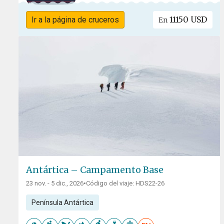
11150 USD
Ir a la página de cruceros
En
Antártica – Campamento Base
23 nov. - 5 dic., 2026
•
Código del viaje: HDS22-26
Península Antártica