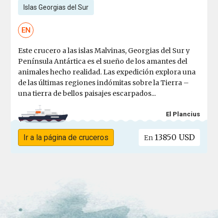
Islas Georgias del Sur
EN
Este crucero a las islas Malvinas, Georgias del Sur y
Península Antártica es el sueño de los amantes del
animales hecho realidad. Las expedición explora una
de las últimas regiones indómitas sobre la Tierra –
una tierra de bellos paisajes escarpados...
El Plancius
13850 USD
Ir a la página de cruceros
En