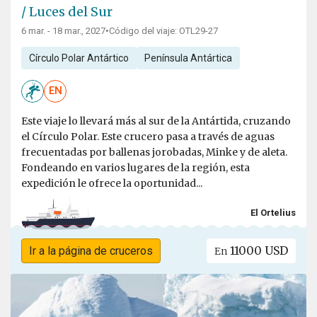
/ Luces del Sur
6 mar. - 18 mar., 2027
•
Código del viaje: OTL29-27
Círculo Polar Antártico
Península Antártica
EN
Este viaje lo llevará más al sur de la Antártida, cruzando
el Círculo Polar. Este crucero pasa a través de aguas
frecuentadas por ballenas jorobadas, Minke y de aleta.
Fondeando en varios lugares de la región, esta
expedición le ofrece la oportunidad...
El Ortelius
11000 USD
Ir a la página de cruceros
En