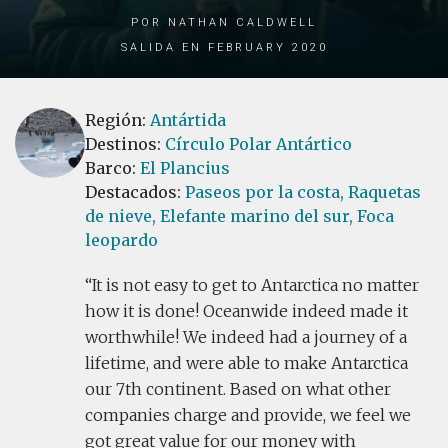
por Nathan Caldwell
Salida en February 2020
Región:
Antártida
Destinos:
Círculo Polar Antártico
Barco:
El Plancius
Destacados:
Paseos por la costa,
Raquetas
de nieve,
Elefante marino del sur,
Foca
leopardo
It is not easy to get to Antarctica no matter
how it is done! Oceanwide indeed made it
worthwhile! We indeed had a journey of a
lifetime, and were able to make Antarctica
our 7th continent. Based on what other
companies charge and provide, we feel we
got great value for our money with