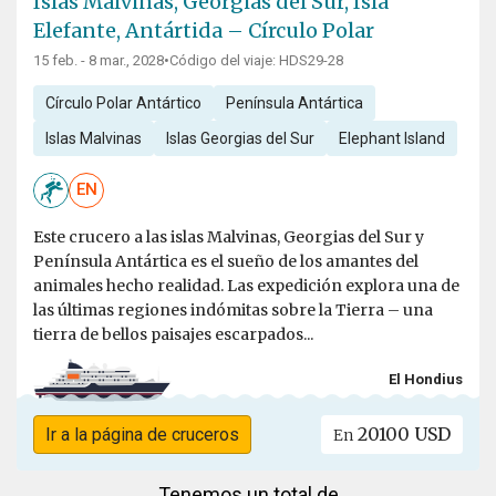
Islas Malvinas, Georgias del Sur, Isla
Elefante, Antártida – Círculo Polar
15 feb. - 8 mar., 2028
•
Código del viaje: HDS29-28
Círculo Polar Antártico
Península Antártica
Islas Malvinas
Islas Georgias del Sur
Elephant Island
EN
Este crucero a las islas Malvinas, Georgias del Sur y
Península Antártica es el sueño de los amantes del
animales hecho realidad. Las expedición explora una de
las últimas regiones indómitas sobre la Tierra – una
tierra de bellos paisajes escarpados...
El Hondius
20100 USD
Ir a la página de cruceros
En
Tenemos un total de