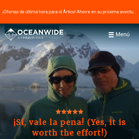
¡Ofertas de última hora para el Ártico! Ahorre en su próxima aventura ⭢
Página principal
Reseñas
Menú
¡Sí, vale la pena! (Yes, it is
worth the effort!)