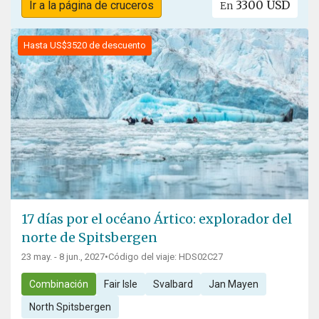
3300 USD
Ir a la página de cruceros
En
Hasta US$3520 de descuento
17 días por el océano Ártico: explorador del
norte de Spitsbergen
23 may. - 8 jun., 2027
•
Código del viaje: HDS02C27
Combinación
Fair Isle
Svalbard
Jan Mayen
North Spitsbergen