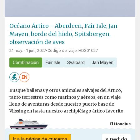
Océano Ártico - Aberdeen, Fair Isle, Jan
Mayen, borde del hielo, Spitsbergen,
observación de aves
21 may. - 1 jun., 2027
•
Código del viaje: HDS01C27
Combinación
Fair Isle
Svalbard
Jan Mayen
EN
Busque ballenas y otros animales salvajes del Ártico,
tanto terrestres como marinos y aéreos, en un viaje
lleno de aventuras desde nuestro puerto base de
Vlissingen hasta nuestro archipiélago ártico favorito.
El Hondius
a pedido
Ir a la página de cruceros