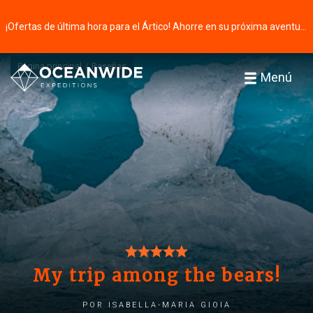
¡Ofertas de última hora para el Ártico! Ahorre en su próxima aventura ⭢
Página principal
Reseñas
Menú
My trip among the bears!
por Isabella-Maria Gioia