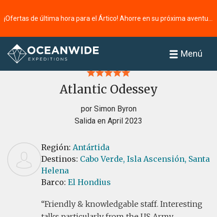
¡Ofertas de última hora para el Ártico! Ahorre en su próxima aventura ⭢
Página principal
Reseñas
Menú
Atlantic Odessey
por Simon Byron
Salida en April 2023
Región:
Antártida
Destinos:
Cabo Verde,
Isla Ascensión,
Santa
Helena
Barco:
El Hondius
Friendly & knowledgable staff. Interesting
talks particularly from the US Army