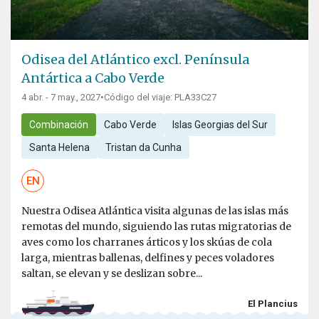
Odisea del Atlántico excl. Península
Antártica a Cabo Verde
4 abr. - 7 may., 2027
•
Código del viaje: PLA33C27
Combinación
Cabo Verde
Islas Georgias del Sur
Santa Helena
Tristan da Cunha
EN
Nuestra Odisea Atlántica visita algunas de las islas más
remotas del mundo, siguiendo las rutas migratorias de
aves como los charranes árticos y los skúas de cola
larga, mientras ballenas, delfines y peces voladores
saltan, se elevan y se deslizan sobre...
El Plancius