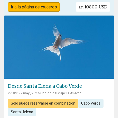
10800 USD
Ir a la página de cruceros
En
Desde Santa Elena a Cabo Verde
27 abr. - 7 may., 2027
•
Código del viaje: PLA34-27
Sólo puede reservarse en combinación
Cabo Verde
Santa Helena