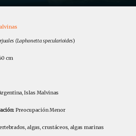
alvinas
rjuales (Lophonetta specularioides
)
 60 cm
 Argentina, Islas Malvinas
vación
: Preocupación Menor
vertebrados, algas, crustáceos, algas marinas