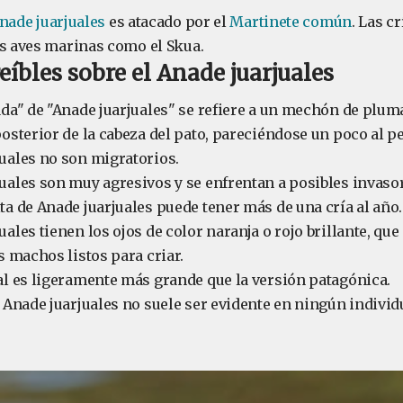
nade juarjuales
es atacado por el
Martinete común
. Las c
as aves marinas como el Skua.
eíbles sobre el Anade juarjuales
ada" de "Anade juarjuales" se refiere a un mechón de plum
posterior de la cabeza del pato, pareciéndose un poco al pe
uales no son migratorios.
uales son muy agresivos y se enfrentan a posibles invaso
ta de Anade juarjuales puede tener más de una cría al año.
uales tienen los ojos de color naranja o rojo brillante, qu
s machos listos para criar.
al es ligeramente más grande que la versión patagónica.
s Anade juarjuales no suele ser evidente en ningún individ