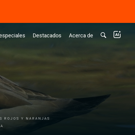
⭢
 especiales
Destacados
Acerca de
OS ROJOS Y NARANJAS
ÍA