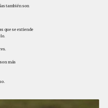
rías también son
as que se extiende
lo.
res.
e son más
uo.