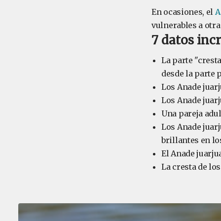
En ocasiones, el
A
vulnerables a otr
7 datos incr
La parte "crest
desde la parte 
Los Anade juarj
Los Anade juarj
Una pareja adul
Los Anade juarj
brillantes en lo
El Anade juarju
La cresta de lo