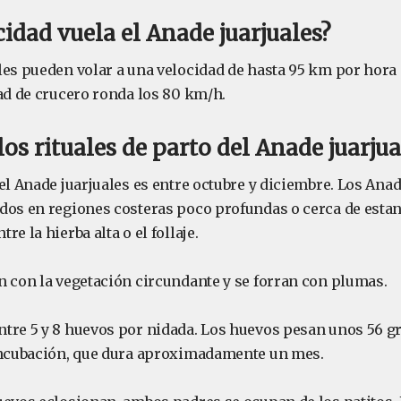
cidad vuela el Anade juarjuales?
les pueden volar a una velocidad de hasta 95 km por hora 
dad de crucero ronda los 80 km/h.
os rituales de parto del Anade juarjua
el Anade juarjuales es entre octubre y diciembre. Los Anad
dos en regiones costeras poco profundas o cerca de esta
e la hierba alta o el follaje.
n con la vegetación circundante y se forran con plumas.
tre 5 y 8 huevos por nidada. Los huevos pesan unos 56 
incubación, que dura aproximadamente un mes.