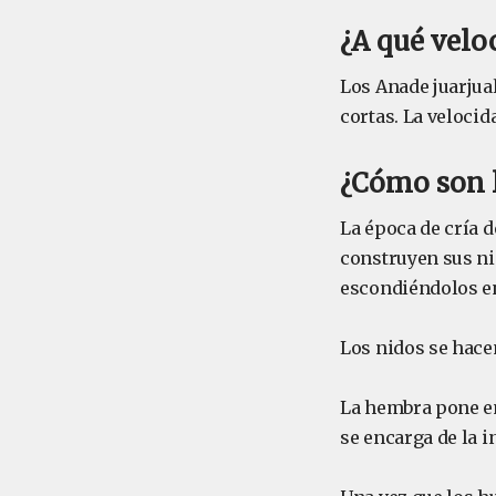
¿A qué velo
Los Anade juarjua
cortas. La veloci
¿Cómo son l
La época de cría d
construyen sus ni
escondiéndolos entr
Los nidos se hace
La hembra pone en
se encarga de la 