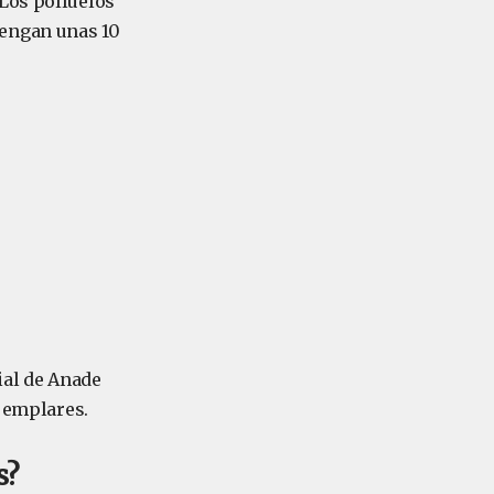
 Los polluelos
tengan unas 10
ial de Anade
ejemplares.
s?