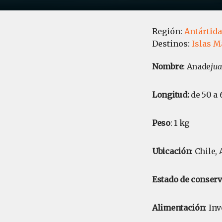
Región:
Antártida
Destinos:
Islas M
Nombre
: Anade
jua
Longitud:
de 50 a
Peso
: 1 kg
Ubicación
: Chile,
Estado de conser
Alimentación
: In