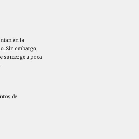
ntan en la
jo. Sin embargo,
 se sumerge a poca
.
entos de