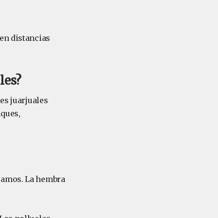
en distancias
les?
es juarjuales
nques,
gramos. La hembra