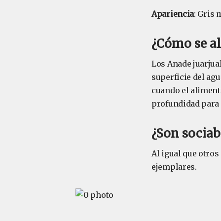
Apariencia
: Gris 
¿Cómo se al
Los Anade juarjua
superficie del ag
cuando el alimento
profundidad para 
¿Son sociab
Al igual que otros
ejemplares.