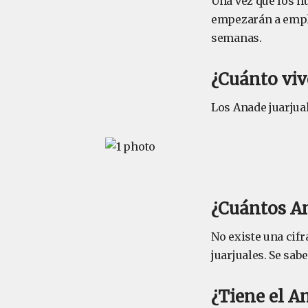
Una vez que los h
empezarán a emplu
semanas.
¿Cuánto viv
Los Anade juarjual
¿Cuántos An
No existe una cifr
juarjuales. Se sab
¿Tiene el A