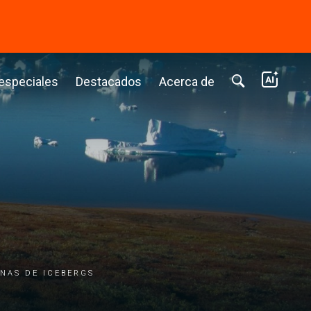
⭢
 especiales
Destacados
Acerca de
nas de icebergs