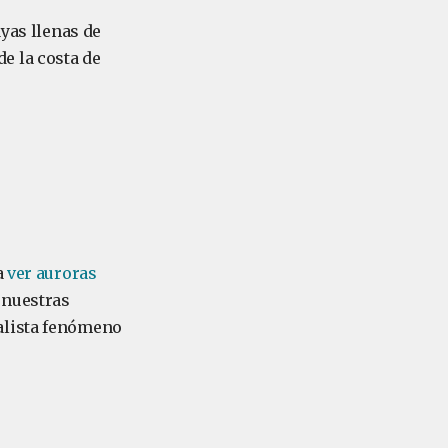
ayas llenas de
e la costa de
a
ver auroras
 nuestras
alista fenómeno