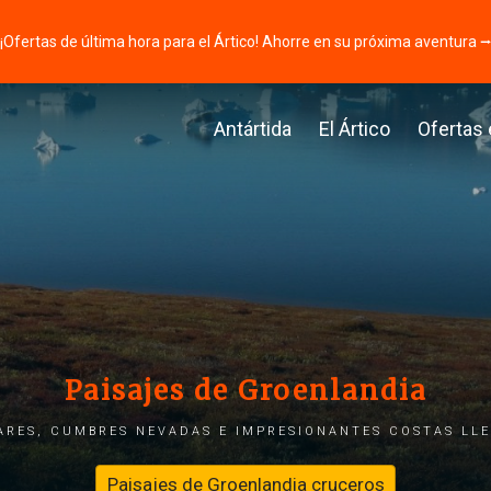
¡Ofertas de última hora para el Ártico! Ahorre en su próxima aventura 
Antártida
El Ártico
Ofertas
Paisajes de Groenlandia
ares, cumbres nevadas e impresionantes costas lle
Paisajes de Groenlandia cruceros