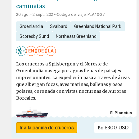
caminatas
20 ago. - 2 sept., 2027
•
Código del viaje: PLA10-27
Groenlandia
Svalbard
Greenland National Park
Scoresby Sund
Northeast Greenland
EN
DE
LA
Los cruceros a Spitsbergen y el Noreste de
Groenlandia navega por aguas llenas de paisajes
impresionantes. La expedición pasa a través de áreas
que albergan focas, aves marinas, ballenas y osos
polares, coronada con vistas nocturnas de Auroras
Boreales.
El Plancius
8300 USD
Ir a la página de cruceros
En