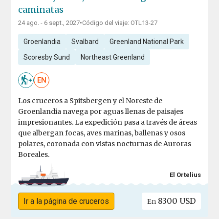
caminatas
24 ago. - 6 sept., 2027
•
Código del viaje: OTL13-27
Groenlandia
Svalbard
Greenland National Park
Scoresby Sund
Northeast Greenland
EN
Los cruceros a Spitsbergen y el Noreste de
Groenlandia navega por aguas llenas de paisajes
impresionantes. La expedición pasa a través de áreas
que albergan focas, aves marinas, ballenas y osos
polares, coronada con vistas nocturnas de Auroras
Boreales.
El Ortelius
8300 USD
Ir a la página de cruceros
En