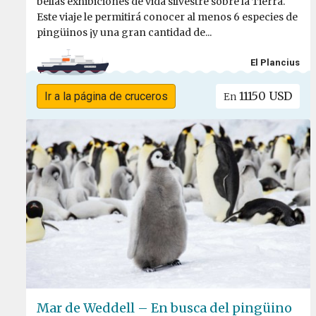
bellas exhibiciones de vida silvestre sobre la Tierra.
Este viaje le permitirá conocer al menos 6 especies de
pingüinos ¡y una gran cantidad de...
El Plancius
11150 USD
Ir a la página de cruceros
En
Mar de Weddell – En busca del pingüino