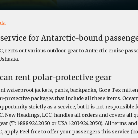
ida
 service for Antarctic-bound passeng
, rents out various outdoor gear to Antarctic cruise pa
Ushuaia.
can rent polar-protective gear
nt waterproof jackets, pants, backpacks, Gore-Tex mittens
r-protective packages that include all these items. Ocea
opportunity strictly as a service, but it is not responsible 
. New Headings, LCC, handles all orders and covers all q
ear (T: 1·888·924·2050 or USA 1·203·924·2050). All terms and
 apply. Feel free to offer your passengers this service (n