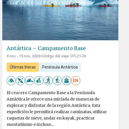
Antártica – Campamento Base
3 nov. - 15 nov., 2026
•
Código del viaje: OTL21-26
Últimas literas
Península Antártica
EN
El crucero Campamento Base a la Península
Antártica le ofrece una miríada de maneras de
explorar y disfrutar de la región Antártica. Esta
expedición le permitirá realizar caminatas, utilizar
raquetas de nieve, andar en kayak, practicar
montañismo e incluso...