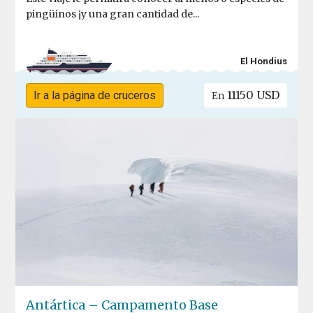
pingüinos ¡y una gran cantidad de...
El Hondius
11150 USD
Ir a la página de cruceros
En
Antártica – Campamento Base