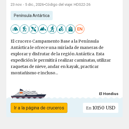
23 nov. - 5 dic., 2026
•
Código del viaje: HDS22-26
Península Antártica
EN
El crucero Campamento Base a la Península
Antártica le ofrece una miríada de maneras de
explorar y disfrutar de la región Antártica. Esta
expedición le permitirá realizar caminatas, utilizar
raquetas de nieve, andar en kayak, practicar
montañismo e incluso...
El Hondius
10150 USD
Ir a la página de cruceros
En