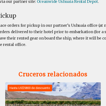
ia our partner site:
Oceanwide Ushuaia Rental Depot
.
pickup
ce orders for pickup in our partner’s Ushuaia office (at n
rders delivered to their hotel prior to embarkation (for a s
ve their rented gear on board the ship, where it will be c
 rental office.
Cruceros relacionados
Hasta US$5800 de descuento