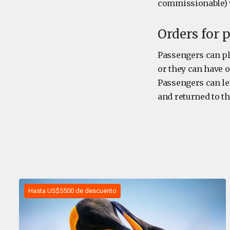
commissionable) v
Orders for 
Passengers can pla
or they can have o
Passengers can lea
and returned to the
Hasta US$5500 de descuento