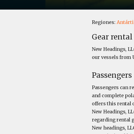
Regiones:
Antárt
Gear rental
New Headings, LLC
our vessels from 
Passengers 
Passengers can re
and complete pola
offers this rental 
New Headings, LLC
regarding rental g
New headings, LLC,