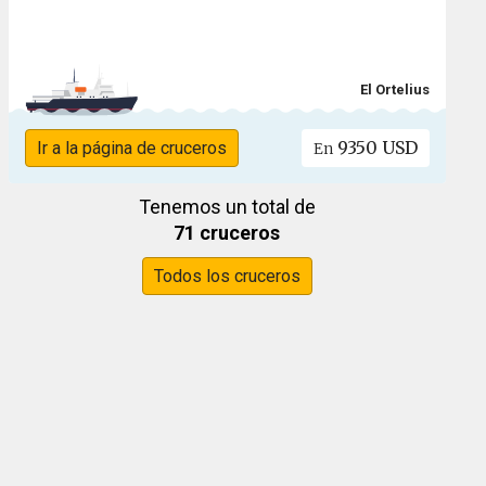
El Ortelius
9350 USD
Ir a la página de cruceros
En
Tenemos un total de
71 cruceros
Todos los cruceros