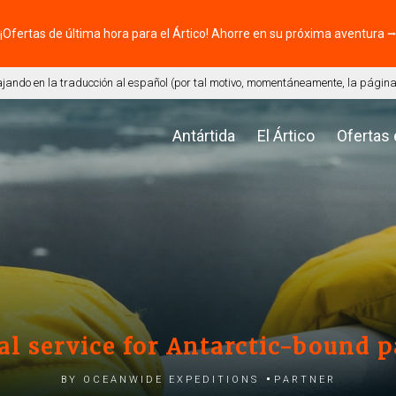
¡Ofertas de última hora para el Ártico! Ahorre en su próxima aventura 
ando en la traducción al español (por tal motivo, momentáneamente, la página 
Antártida
El Ártico
Ofertas
al service for Antarctic-bound 
by Oceanwide Expeditions
Partner