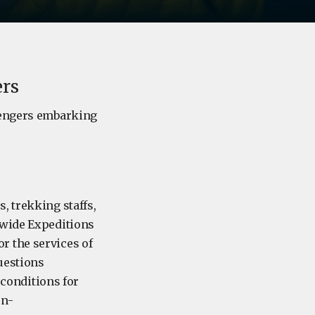
ers
ssengers embarking
, trekking staffs,
nwide Expeditions
for the services of
uestions
 conditions for
on-