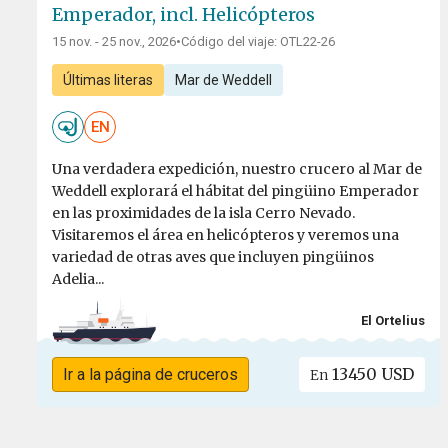
Emperador, incl. Helicópteros
15 nov. - 25 nov., 2026
•
Código del viaje: OTL22-26
Últimas literas
Mar de Weddell
EN
Una verdadera expedición, nuestro crucero al Mar de
Weddell explorará el hábitat del pingüino Emperador
en las proximidades de la isla Cerro Nevado.
Visitaremos el área en helicópteros y veremos una
variedad de otras aves que incluyen pingüinos
Adelia...
El Ortelius
13450 USD
Ir a la página de cruceros
En