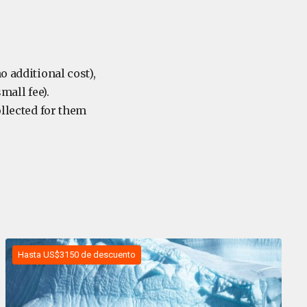
o additional cost),
mall fee).
ollected for them
Hasta US$3150 de descuento