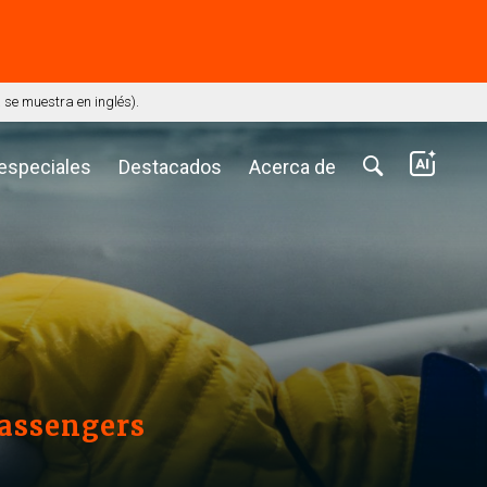
⭢
se muestra en inglés).
 especiales
Destacados
Acerca de
passengers