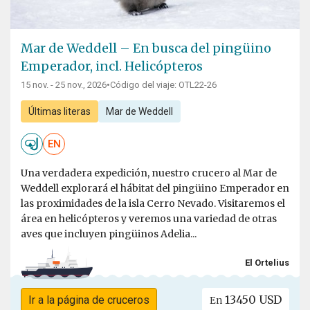
Mar de Weddell – En busca del pingüino
Emperador, incl. Helicópteros
15 nov. - 25 nov., 2026
•
Código del viaje: OTL22-26
Últimas literas
Mar de Weddell
EN
Una verdadera expedición, nuestro crucero al Mar de
Weddell explorará el hábitat del pingüino Emperador en
las proximidades de la isla Cerro Nevado. Visitaremos el
área en helicópteros y veremos una variedad de otras
aves que incluyen pingüinos Adelia...
El Ortelius
13450 USD
Ir a la página de cruceros
En