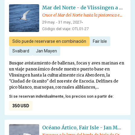
Mar del Norte - de Vlissingen a Aberdeen
Cruce el Mar del Norte hasta la pintoresca e histórica ciudad escocesa de Aberdeen, disfrutando de la fauna local y de fascinantes conferencias
29 may. - 31 may., 2027
•
Código del viaje: OTL01-27
Sólo puede reservarse en combinación
Fair Isle
Svalbard
Jan Mayen
Busque avistamiento de ballenas, focas y aves marinas en
un viaje panorámico desde nuestro puerto base en
Vlissingen hasta la culturalmente rica Aberdeen, la
"Ciudad de Granito" del noreste de Escocia. Delfines de
pico blanco, marsopas, rorcuales aliblancos,...
Si se reservan individualmente, los precios son a partir de:
350 USD
Océano Ártico, Fair Isle - Jan Mayen - Borde de Hielo - Spitsbergen, Observación de aves