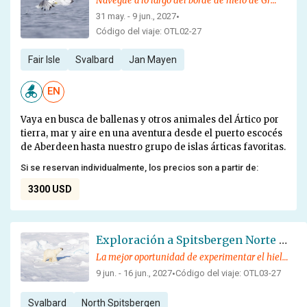
Navegue a lo largo del borde de hielo de Groenlandia oriental al norte de Spitsbergen, en busca de ballenas y otra fauna ártica.
31 may. - 9 jun., 2027
•
Código del viaje: OTL02-27
Fair Isle
Svalbard
Jan Mayen
EN
Vaya en busca de ballenas y otros animales del Ártico por
tierra, mar y aire en una aventura desde el puerto escocés
de Aberdeen hasta nuestro grupo de islas árticas favoritas.
Si se reservan individualmente, los precios son a partir de:
3300 USD
Exploración a Spitsbergen Norte - Entrando en el hielo compacto - Especial Osos Polares
La mejor oportunidad de experimentar el hielo compacto y la fauna exótica
9 jun. - 16 jun., 2027
Código del viaje: OTL03-27
•
Svalbard
North Spitsbergen