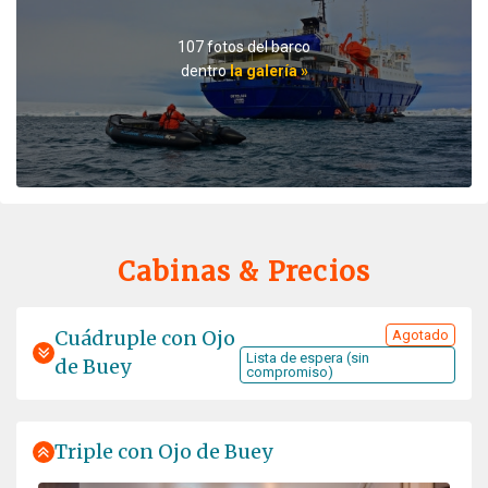
Voraus checken! Mit 75% Chinesen zu reisen ist etwas
gewöhnungsbedürftig.
107 fotos del barco
dentro
la galería »
Professionalism meets adventure
por Viktoria Draws
El Ártico
Very instructive, beautiful and professionally
accompanied
Cabinas & Precios
Cuádruple con Ojo
Agotado
Lista de espera (sin
de Buey
compromiso)
Triple con Ojo de Buey