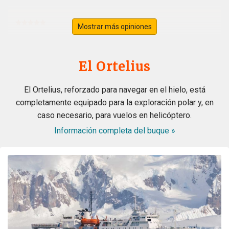
Mostrar más opiniones
Svalbard
por Ursula Merz
El Ártico
El Ortelius
A lifelong dream became true. A fantastic extraordinary
El Ortelius, reforzado para navegar en el hielo, está
crew. A wonderful magical landdcape. Very interesting
completamente equipado para la exploración polar y, en
recaps and lots of great appreciated informations from
caso necesario, para vuelos en helicóptero.
the experts. All in all the best trip in my lifetime. Thank
you all from the bottom of my heart
Información completa del buque »
Wonderful landscape