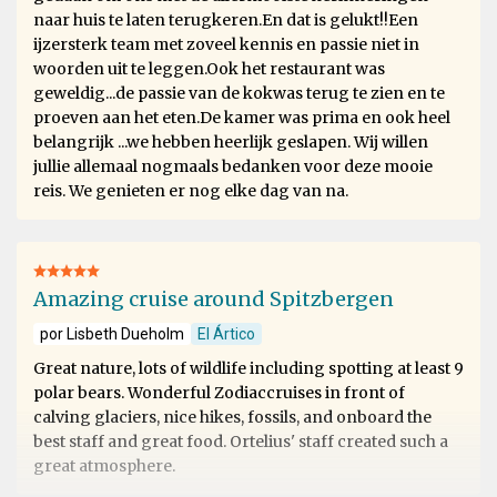
naar huis te laten terugkeren.En dat is gelukt!!Een
ijzersterk team met zoveel kennis en passie niet in
woorden uit te leggen.Ook het restaurant was
geweldig...de passie van de kokwas terug te zien en te
proeven aan het eten.De kamer was prima en ook heel
belangrijk ...we hebben heerlijk geslapen. Wij willen
jullie allemaal nogmaals bedanken voor deze mooie
reis. We genieten er nog elke dag van na.
Amazing cruise around Spitzbergen
por Lisbeth Dueholm
El Ártico
Great nature, lots of wildlife including spotting at least 9
polar bears. Wonderful Zodiaccruises in front of
calving glaciers, nice hikes, fossils, and onboard the
best staff and great food. Ortelius' staff created such a
great atmosphere.