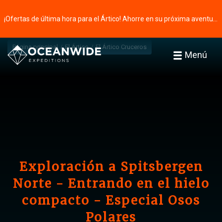
¡Ofertas de última hora para el Ártico! Ahorre en su próxima aventura ⭢
Página principal
El Ártico
El Ártico Cruceros
Menú
Exploración a Spitsbergen
Norte - Entrando en el hielo
compacto - Especial Osos
Polares