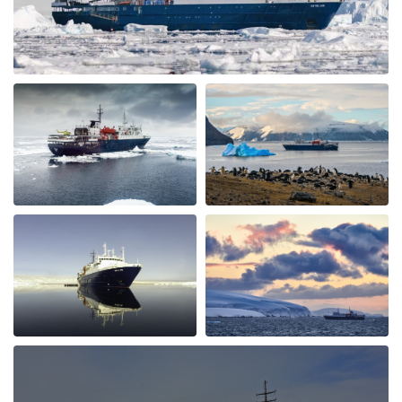
por Cornelia Kolar
El Ártico
The animal and landscape sceneries we're great nur the
chinese guests being noisy and chaotic was very
disappointing, annoying and shocking to me.they
didn't respect nature and I hardly could enjoy the
silence of the Arctic as advertised. The food and crew
was adorable.
Spitzbergen intensiv
por SIBYLLE CLAUDIA HENNY RAKESEDER
El Ártico
Eine eindrückliche Reise, tolle Natur & Tierwelt. Das
Expeditionsteam ist hervorragend und verfügt über ein
fundiertes Wissen. Die Crew leistet grossartige Arbeit,
Essen ist lecker. Das Schiff hat einen nostalgischen
Charme, der. Esssaal ist recht laut und die Gänge eng.
Gut geeignet für Alleinreisende. Tipp: Gästestruktur im