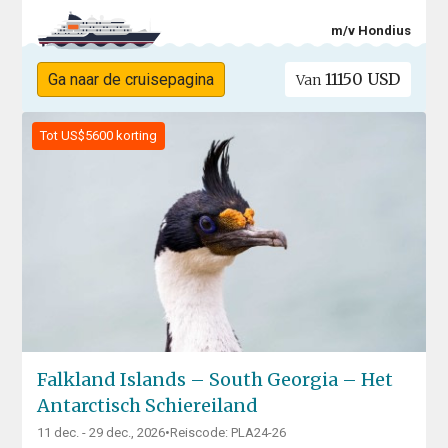
m/v Hondius
11150 USD
Ga naar de cruisepagina
Van
Tot US$5600 korting
Falkland Islands – South Georgia – Het
Antarctisch Schiereiland
11 dec. - 29 dec., 2026
•
Reiscode: PLA24-26