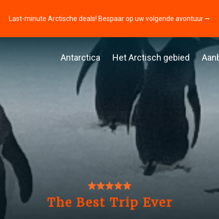
Last-minute Arctische deals! Bespaar op uw volgende avontuur ⭢
Antarctica
Het Arctisch gebied
Aan
The Best Trip Ever