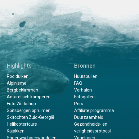
Highlights
Bronnen
Poolduiken
Huurspullen
Alpinisme
FAQ
Bergbeklimmen
Verhalen
Antarctisch kamperen
Fotogallerij
Foto Workshop
Pers
Spitsbergen opruimen
Affiliate programma
Skitochten Zuid-Georgië
Duurzaamheid
Helikoptertours
Gezondheids- en
Kajakken
veiligheidsprotocol
Sneeuwschoenwandelen
Vogelgriep