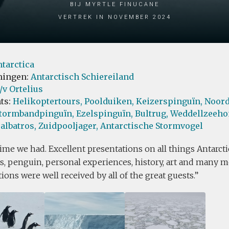
bij Myrtle Finucane
Vertrek in November 2024
tarctica
ingen:
Antarctisch Schiereiland
v Ortelius
ts:
Helikoptertours,
Poolduiken,
Keizerspinguïn,
Noord
tormbandpinguïn,
Ezelspinguïn,
Bultrug,
Weddellzeeho
albatros,
Zuidpooljager,
Antarctische Stormvogel
ime we had. Excellent presentations on all things Antarcti
, penguin, personal experiences, history, art and many mo
ions were well received by all of the great guests.