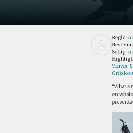
Regio:
An
Bestemm
Schip:
m/
Highligh
Vinvis,
S
Grijskop
What a t
on whales
presentat