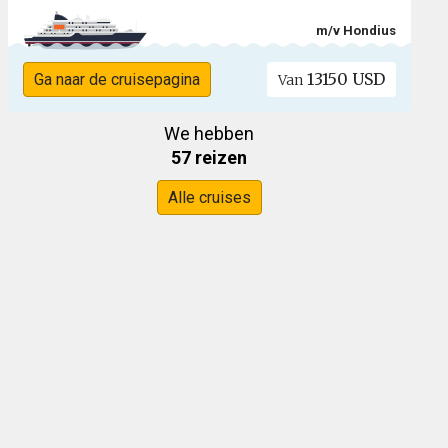
m/v Hondius
13150 USD
Ga naar de cruisepagina
Van
We hebben
57 reizen
Alle cruises