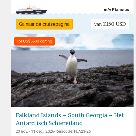
m/v Plancius
11150 USD
Ga naar de cruisepagina
Van
Tot US$5600 korting
Falkland Islands – South Georgia – Het
Antarctisch Schiereiland
23 nov. - 11 dec., 2026
•
Reiscode: PLA23-26