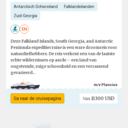
Antarctisch Schiereiland
Falklandeilanden
Zuid-Georgia
EN
Deze Falkland Islands, South Georgia, and Antarctic
Peninsula expeditiecruise is een ware droomreis voor
natuurliefhebbers. De reis verkent een van de laatste
echte wildernissen op aarde – een land van
ongetemde, ruige schoonheid en een verrassend
gevarieerd...
m/v Plancius
11300 USD
Ga naar de cruisepagina
Van