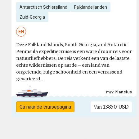
Antarctisch Schiereiland
Falklandeilanden
Zuid-Georgia
EN
Deze Falkland Islands, South Georgia, and Antarctic
Peninsula expeditiecruise is een ware droomreis voor
natuurliefhebbers. De reis verkent een van de laatste
echte wildernissen op aarde – een land van
ongetemde, ruige schoonheid en een verrassend
gevarieerd...
m/v Plancius
13850 USD
Ga naar de cruisepagina
Van