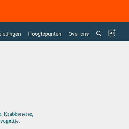
biedingen
Hoogtepunten
Over ons
,
Krabbeneter,
vogeltje,