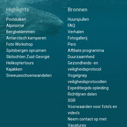
Highlights
Bronnen
Poolduiken
Huurspullen
Alpinisme
FAQ
Bergbeklimmen
Verhalen
Antarctisch kamperen
Fotogallerij
Foto Workshop
Pers
Spitsbergen opruimen
Affiliate programma
Skitochten Zuid-Georgië
Duurzaamheid
Helikoptertours
Gezondheids- en
Kajakken
veiligheidsprotocol
Sneeuwschoenwandelen
Vogelgriep
veiligheidsprotocollen
Expeditiegids opleiding
Richtlijnen delen
SGR
Voorwaarden voor foto's en
video's
Neem contact op met
Vacatures