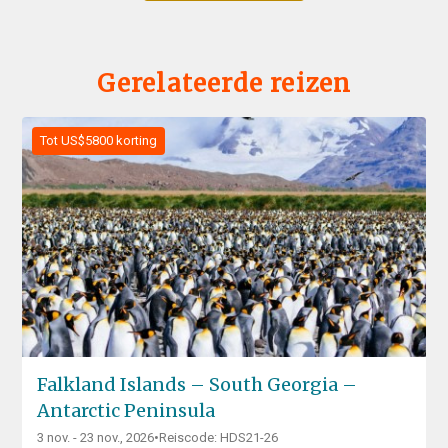
Gerelateerde reizen
Tot US$5800 korting
Falkland Islands – South Georgia –
Antarctic Peninsula
3 nov. - 23 nov., 2026
•
Reiscode: HDS21-26