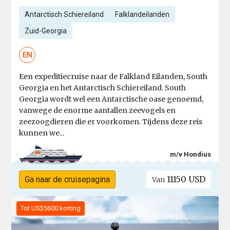
Antarctisch Schiereiland
Falklandeilanden
Zuid-Georgia
EN
Een expeditiecruise naar de Falkland Eilanden, South
Georgia en het Antarctisch Schiereiland. South
Georgia wordt wel een Antarctische oase genoemd,
vanwege de enorme aantallen zeevogels en
zeezoogdieren die er voorkomen. Tijdens deze reis
kunnen we...
m/v Hondius
11150 USD
Ga naar de cruisepagina
Van
Tot US$5600 korting