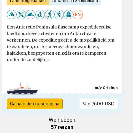
Laatste ligplaatsen
Antarctisch Schiereiland
EN
Een Antarctic Peninsula Basecamp expeditiecruise
biedt sportieve activiteiten om Antarctica te
verkennen. De expeditie geeft u de mogelijkheid om
te wandelen, om te sneeuwschoenwandelen,
kajakken, bergsporten en zelfs om te kamperen
onder de zuidelijke...
m/v Ortelius
7600 USD
Ga naar de cruisepagina
Van
We hebben
57 reizen