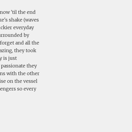
know 'til the end
ake's shake (waves
luckier everyday
surrounded by
 forget and all the
azing, they took
 is just
 passionate they
ons with the other
ise on the vessel
ssengers so every