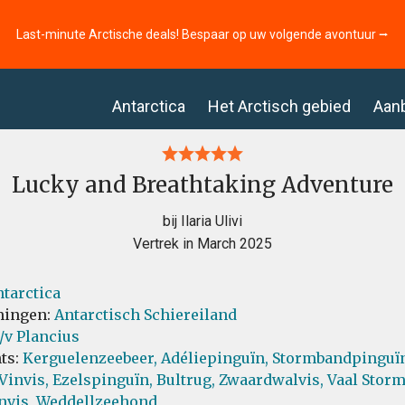
Last-minute Arctische deals! Bespaar op uw volgende avontuur ⭢
Antarctica
Het Arctisch gebied
Aan
Lucky and Breathtaking Adventure
bij Ilaria Ulivi
Vertrek in March 2025
tarctica
ingen:
Antarctisch Schiereiland
/v Plancius
ts:
Kerguelenzeebeer,
Adéliepinguïn,
Stormbandpinguïn
Vinvis,
Ezelspinguïn,
Bultrug,
Zwaardwalvis,
Vaal Storm
nvis,
Weddellzeehond