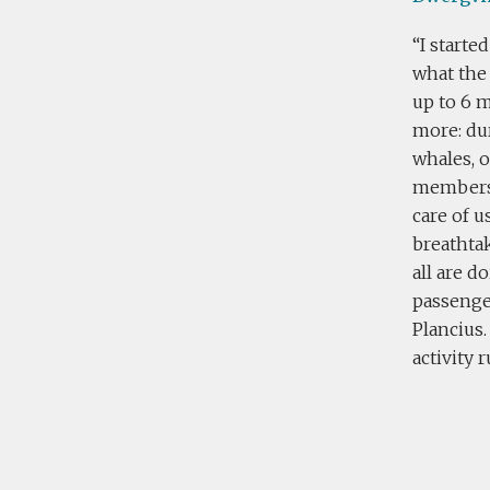
I starte
what the 
up to 6 m
more: du
whales, o
members 
care of u
breathta
all are d
passenger
Plancius.
activity