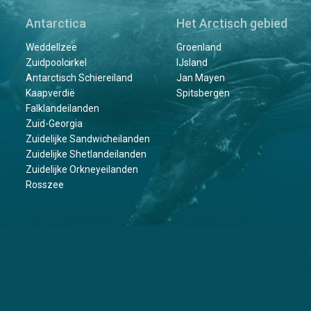
Antarctica
Het Arctisch gebied
Weddellzee
Groenland
Zuidpoolcirkel
IJsland
Antarctisch Schiereiland
Jan Mayen
Kaapverdië
Spitsbergen
Falklandeilanden
Zuid-Georgia
Zuidelijke Sandwicheilanden
Zuidelijke Shetlandeilanden
Zuidelijke Orkneyeilanden
Rosszee