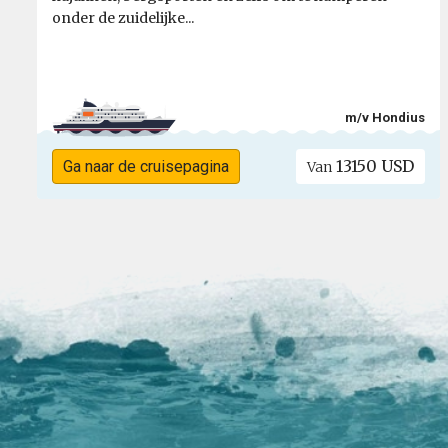
onder de zuidelijke...
m/v Hondius
13150 USD
Ga naar de cruisepagina
Van