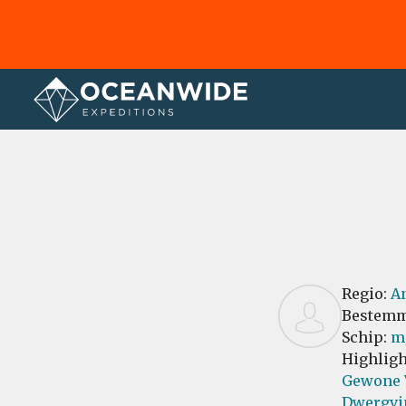
Home
Recensies
Regio:
An
Bestemm
Schip:
m
Highligh
Gewone 
Dwergvi