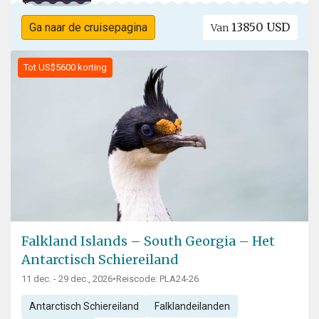
13850 USD
Ga naar de cruisepagina
Van
Tot US$5600 korting
Falkland Islands – South Georgia – Het
Antarctisch Schiereiland
11 dec. - 29 dec., 2026
•
Reiscode: PLA24-26
Antarctisch Schiereiland
Falklandeilanden