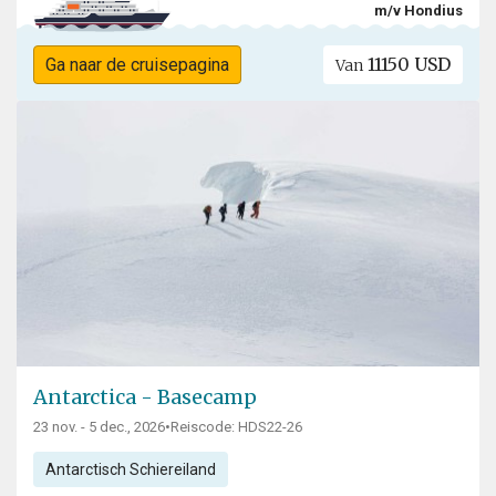
m/v Hondius
11150 USD
Ga naar de cruisepagina
Van
Antarctica - Basecamp
23 nov. - 5 dec., 2026
•
Reiscode: HDS22-26
Antarctisch Schiereiland