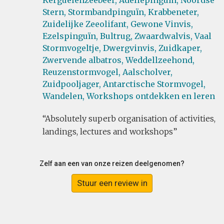
Kerguelenzeebeer,
Adéliepinguïn,
Noordse
Stern,
Stormbandpinguïn,
Krabbeneter,
Zuidelijke Zeeolifant,
Gewone Vinvis,
Ezelspinguïn,
Bultrug,
Zwaardwalvis,
Vaal
Stormvogeltje,
Dwergvinvis,
Zuidkaper,
Zwervende albatros,
Weddellzeehond,
Reuzenstormvogel,
Aalscholver,
Zuidpooljager,
Antarctische Stormvogel,
Wandelen,
Workshops ontdekken en leren
Absolutely superb organisation of activities,
landings, lectures and workshops
Zelf aan een van onze reizen deelgenomen?
Stuur een review in