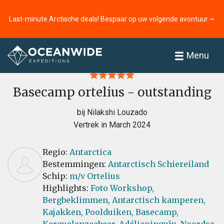
Last-minute Arctische deals! Bespaar op uw volgende avontuur ⭢
Home
Recensies
Menu
Basecamp ortelius - outstanding
bij Nilakshi Louzado
Vertrek in March 2024
Regio:
Antarctica
Bestemmingen:
Antarctisch Schiereiland
Schip:
m/v Ortelius
Highlights:
Foto Workshop,
Bergbeklimmen,
Antarctisch kamperen,
Kajakken,
Poolduiken,
Basecamp,