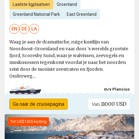
Laatste ligplaatsen
Groenland
Greenland National Park
East Greenland
EN
DE
LA
Waag je aan de dramatische, ruige kustlijn van
Noordoost-Groenland en vaar door 's werelds grootste
fjord, Scoresby Sund, waar je walvissen, zeevogels en
muskusossen tegenkomt voordat je naar het noorden
reist door de mooiste zeestraten en fjorden.
Onderweg...
m/v Plancius
11000 USD
Ga naar de cruisepagina
Van
Tot US$1525 korting