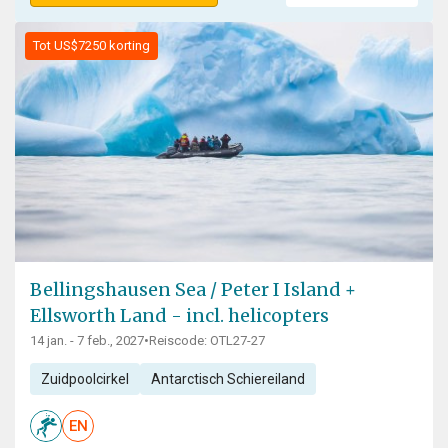
Tot US$7250 korting
Bellingshausen Sea / Peter I Island +
Ellsworth Land - incl. helicopters
14 jan. - 7 feb., 2027
•
Reiscode: OTL27-27
Zuidpoolcirkel
Antarctisch Schiereiland
EN