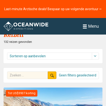
Last-minute Arctische deals! Bespaar op uw volgende avontuur ⭢
Home
Reizen
Menu
Reizen
132 reizen gevonden
Geen filters geselecteerd
Tot US$3937 korting