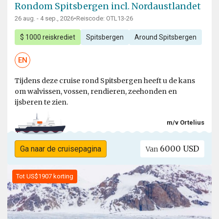
Rondom Spitsbergen incl. Nordaustlandet
26 aug. - 4 sep., 2026
•
Reiscode: OTL13-26
$ 1000 reiskrediet
Spitsbergen
Around Spitsbergen
EN
Tijdens deze cruise rond Spitsbergen heeft u de kans
om walvissen, vossen, rendieren, zeehonden en
ijsberen te zien.
m/v Ortelius
6000 USD
Ga naar de cruisepagina
Van
Tot US$1907 korting