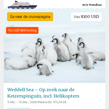
m/v Hondius
8100 USD
Ga naar de cruisepagina
Van
Tot US$1800 korting
Weddell Sea – Op zoek naar de
Keizerspinguïn, incl. Helikopters
5 dec. - 15 dec., 2026
•
Reiscode: OTL24-26