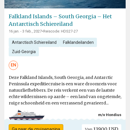
Falkland Islands – South Georgia – Het
Antarctisch Schiereiland
16 jan. - 3 feb., 2027
•
Reiscode: HDS27-27
Antarctisch Schiereiland
Falklandeilanden
Zuid-Georgia
EN
Deze Falkland Islands, South Georgia, and Antarctic
Peninsula expeditiecruise is een ware droomreis voor
natuurliefhebbers. De reis verkent een van de laatste
echte wildernissen op aarde – een land van ongetemde,
ruige schoonheid en een verrassend gevarieerd...
m/v Hondius
13900 USD
Ga naar de cruisepagina
Van