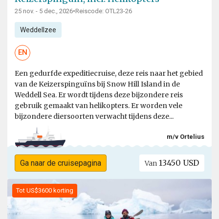
25 nov. - 5 dec., 2026
•
Reiscode: OTL23-26
Weddellzee
EN
Een gedurfde expeditiecruise, deze reis naar het gebied
van de Keizerspinguïns bij Snow Hill Island in de
Weddell Sea. Er wordt tijdens deze bijzondere reis
gebruik gemaakt van helikopters. Er worden vele
bijzondere diersoorten verwacht tijdens deze...
m/v Ortelius
13450 USD
Ga naar de cruisepagina
Van
Tot US$3600 korting