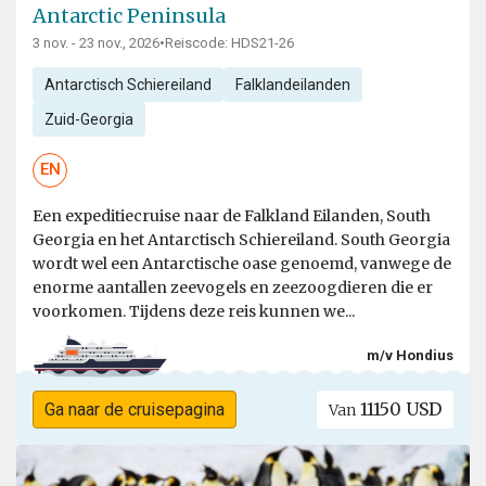
Antarctic Peninsula
3 nov. - 23 nov., 2026
•
Reiscode: HDS21-26
Antarctisch Schiereiland
Falklandeilanden
Zuid-Georgia
EN
Een expeditiecruise naar de Falkland Eilanden, South
Georgia en het Antarctisch Schiereiland. South Georgia
wordt wel een Antarctische oase genoemd, vanwege de
enorme aantallen zeevogels en zeezoogdieren die er
voorkomen. Tijdens deze reis kunnen we...
m/v Hondius
11150 USD
Ga naar de cruisepagina
Van