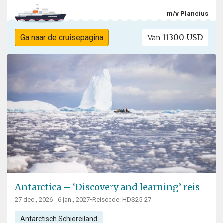
m/v Plancius
11300 USD
Ga naar de cruisepagina
Van
Antarctica – ‘Discovery and learning’ reis
27 dec., 2026 - 6 jan., 2027
•
Reiscode: HDS25-27
Antarctisch Schiereiland