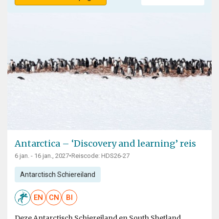
Antarctica – ‘Discovery and learning’ reis
6 jan. - 16 jan., 2027
•
Reiscode: HDS26-27
Antarctisch Schiereiland
EN
CN
BI
Deze Antarctisch Schiereiland en South Shetland