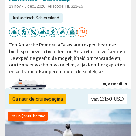
23 nov. - 5 dec., 2026
•
Reiscode: HDS22-26
Antarctisch Schiereiland
EN
Een Antarctic Peninsula Basecamp expeditiecruise
biedt sportieve activiteiten om Antarctica te verkennen.
De expeditie geeft u de mogelijkheid om te wandelen,
om te sneeuwschoenwandelen, kajakken, bergsporten
en zelfs om te kamperen onder de zuidelijke...
m/v Hondius
13150 USD
Ga naar de cruisepagina
Van
Tot US$5600 korting