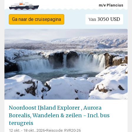
m/v Plancius
3050 USD
Ga naar de cruisepagina
Van
Noordoost IJsland Explorer , Aurora
Borealis, Wandelen & zeilen - Incl. bus
terugreis
12 okt. - 18 okt., 2026
•
Reiscode: RVR20-26