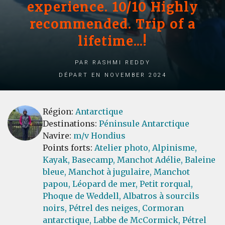
experience. 10/10 Highly
recommended. Trip of a
lifetime...!
par Rashmi Reddy
Départ en November 2024
Région:
Antarctique
Destinations:
Péninsule Antarctique
Navire:
m/v Hondius
Points forts:
Atelier photo,
Alpinisme,
Kayak,
Basecamp,
Manchot Adélie,
Baleine
bleue,
Manchot à jugulaire,
Manchot
papou,
Léopard de mer,
Petit rorqual,
Phoque de Weddell,
Albatros à sourcils
noirs,
Pétrel des neiges,
Cormoran
antarctique,
Labbe de McCormick,
Pétrel