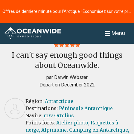
Offres de dernière minute pour l’Arctique ! Économisez sur votre prochaine aventure ⭢
Accueil
Commentaires
Menu
I can't say enough good things
about Oceanwide.
par Darwin Webster
Départ en December 2022
Région:
Antarctique
Destinations:
Péninsule Antarctique
Navire:
m/v Ortelius
Points forts:
Atelier photo,
Raquettes à
neige,
Alpinisme,
Camping en Antarctique,