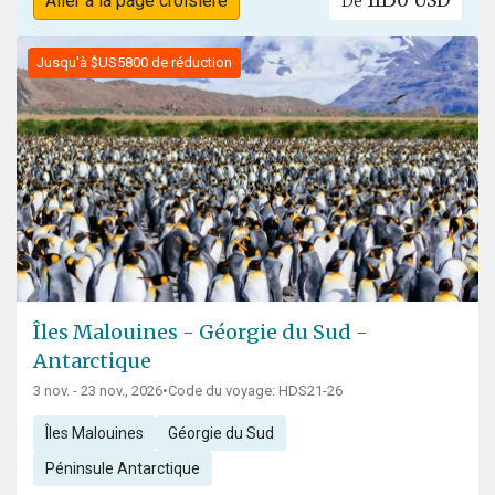
11150 USD
Aller à la page croisière
De
Jusqu'à $US5800 de réduction
Îles Malouines - Géorgie du Sud -
Antarctique
3 nov. - 23 nov., 2026
•
Code du voyage: HDS21-26
Îles Malouines
Géorgie du Sud
Péninsule Antarctique