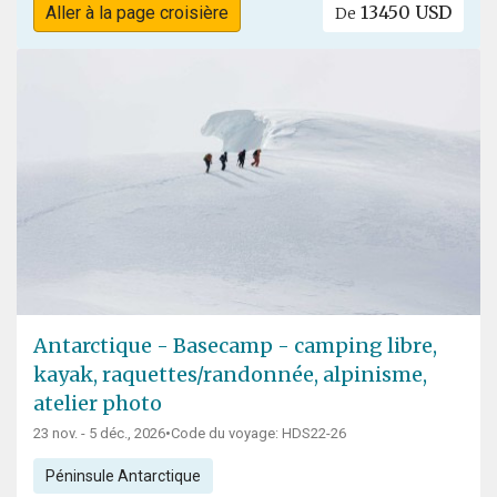
13450 USD
Aller à la page croisière
De
Antarctique - Basecamp - camping libre,
kayak, raquettes/randonnée, alpinisme,
atelier photo
23 nov. - 5 déc., 2026
•
Code du voyage: HDS22-26
Péninsule Antarctique