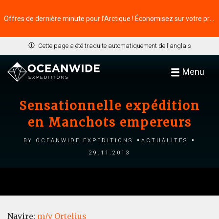
Offres de dernière minute pour l’Arctique ! Économisez sur votre prochaine aventure ⭢
Cette page a été traduite automatiquement de l'anglais
Menu
Sensationnelle expédition
en Manchots empereurs
by Oceanwide Expeditions
Actualités
29.11.2013
Navire:
m/v Ortelius