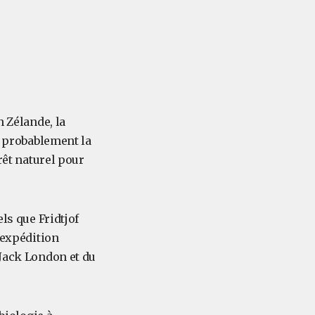
n Zélande, la
t probablement la
rêt naturel pour
ls que Fridtjof
'expédition
 Jack London et du