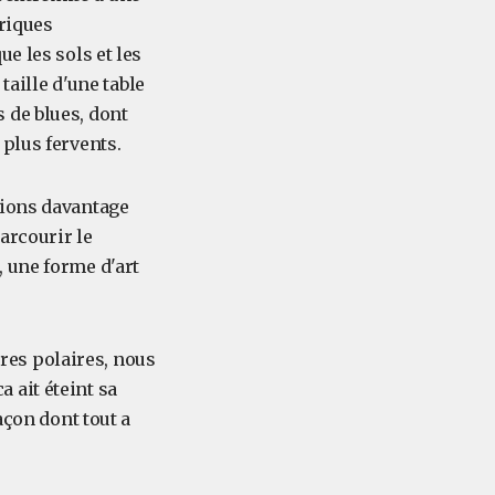
briques
e les sols et les
taille d'une table
 de blues, dont
plus fervents.
lions davantage
arcourir le
 une forme d'art
ères polaires, nous
 ait éteint sa
açon dont tout a