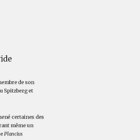
wide
 membre de son
u Spitzberg et
 mené certaines des
érant même un
le
Plancius