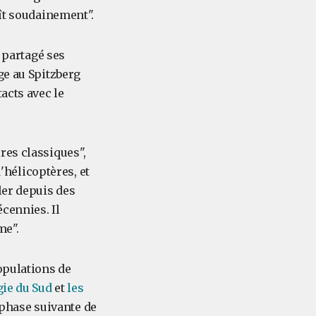
aît soudainement".
a partagé ses
ge au Spitzberg
acts avec le
res classiques",
d'hélicoptères, et
ler depuis des
écennies. Il
me".
opulations de
ie du Sud
et
les
a phase suivante de