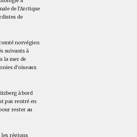
biologie à
ale de l'Arctique
rdistes de
au comté norvégien
és suivants à
s la mer de
lonies d'oiseaux
pitzberg à bord
st pas rentré en
pour rester au
s les régions