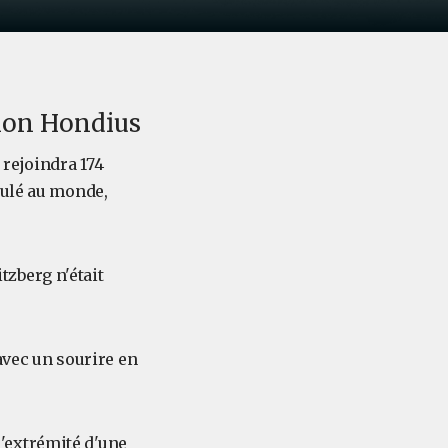
tion Hondius
rejoindra 174
culé au monde,
itzberg n'était
 avec un sourire en
'extrémité d'une