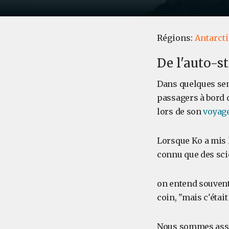
Régions:
Antarcti
De l'auto-s
Dans quelques sem
passagers à bord
lors de son
voyage
Lorsque Ko a mis le
connu que des scie
on entend souvent 
coin, "mais c'étai
Nous sommes assis