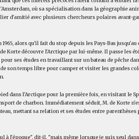
enant que ces intérêts précoces l'aient conduit à étudier la 
 d'Amsterdam, où sa spécialisation dans la géographie anim
 lier d'amitié avec plusieurs chercheurs polaires avant-ga
n 1965, alors qu'il fait du stop depuis les Pays-Bas jusqu'
e Korte découvre l'Arctique par lui-même. Il passe les ét
 pour ses études en travaillant sur un bateau de pêche dan
 de son temps libre pour camper et visiter les grandes co
n.
pied dans l'Arctique pour la première fois, en visitant le S
ansport de charbon. Immédiatement séduit, M. de Korte n'e
ateau, mettant sa relation et ses études entre parenthèses 
eul à l'époque", dit-il, "mais même lorsque je suis seul dan