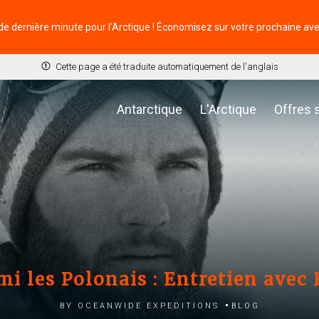
de dernière minute pour l’Arctique ! Économisez sur votre prochaine av
Cette page a été traduite automatiquement de l'anglais
Antarctique
L'Arctique
Offres 
mi les Polonais : Entretien avec 
by Oceanwide Expeditions
Blog