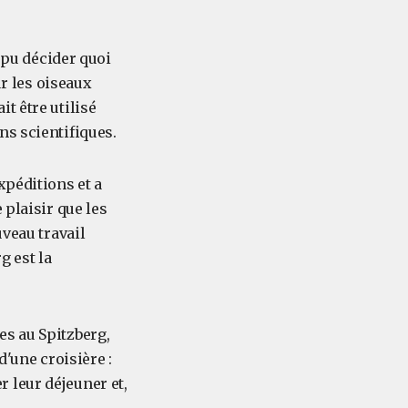
s pu décider quoi
ur les oiseaux
t être utilisé
ns scientifiques.
xpéditions et a
 plaisir que les
uveau travail
g est la
es au Spitzberg,
d'une croisière :
 leur déjeuner et,