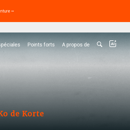
enture ⭢
spéciales
Points forts
A propos de
Ko de Korte