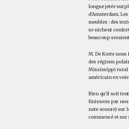
longue jetée surp
d'Amsterdam. Les l
meubles : des text
se nichent confor
beaucoup seraient
M. De Korte nous 
des régions polair
Mississippi rural
américain en voie 
Bien qu'il soit te
finissons par nou
note sonore) sur l
commencé et sur so