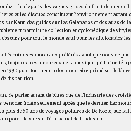
lombant le clapotis des vagues grises du front de mer en 
ivres et les disques constituent l'environnement autant qu
es sur Kant, des guides sur les Galapagos et des atlas de la 
tablement parmi une collection encyclopédique de vinyles
 obscurs pour tout le monde sauf pour les aficionados les 
fait écouter ses morceaux préférés avant que nous ne par
es, toujours très amoureux de la musique qui l'a incité à p
 en 1990 pour tourner un documentaire primé sur le blues,
de disparition.
ntant de parler autant de blues que de l'industrie des croisi
s pencher (mais seulement après que le dernier harmonica
es plus de 50 ans de voyages polaires de De Korte, sur la f
n point de vue sur l'état actuel de l'industrie.