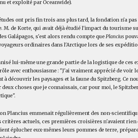
nu et exploité par Oceanwide).
tudes ont pris fin trois ans plus tard, la fondation n'a pa
e. M. de Korte, qui avait déjà étudié l'impact du tourisme s
es Galápagos, s'est alors rendu compte que
Plancius
pouvai
oyageurs ordinaires dans l'Arctique lors de ses expéditio
nisé lui-même une grande partie de la logistique de ces e
ôle avec enthousiasme : "J'ai vraiment apprécié de voir le
t à découvrir les paysages et la faune du Spitzberg. Ce no
r deux choses que je connaissais, car pour moi, le Spitzber
tique".
tion Plancius emmenait régulièrement des non-scientifiqu
 critères actuels, ces premières croisières n'avaient rien 
aient éplucher eux-mêmes leurs pommes de terre, préparer