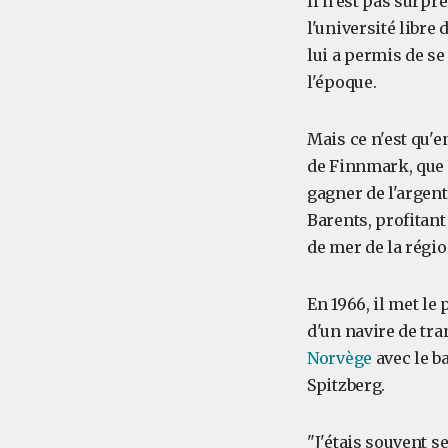
Il n'est pas surpr
l'université libre
lui a permis de se
l'époque.
Mais ce n'est qu'e
de Finnmark, que d
gagner de l'argent
Barents, profitant
de mer de la régio
En 1966, il met le 
d'un navire de tr
Norvège
avec le b
Spitzberg.
"J'étais souvent s