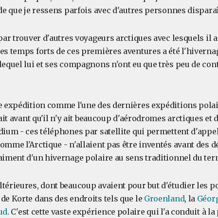
ude que je ressens parfois avec d'autres personnes dispar
 par trouver d'autres voyageurs arctiques avec lesquels il 
es temps forts de ces premières aventures a été l'hiverna
lequel lui et ses compagnons n'ont eu que très peu de cont
te expédition comme l'une des dernières expéditions polai
tait avant qu'il n'y ait beaucoup d'aérodromes arctiques et 
dium - ces téléphones par satellite qui permettent d'appe
omme l'Arctique - n'allaient pas être inventés avant des d
aiment d'un hivernage polaire au sens traditionnel du ter
ltérieures, dont beaucoup avaient pour but d'étudier les p
de Korte dans des endroits tels que le
Groenland
, la
Géorg
ud
. C'est cette vaste expérience polaire qui l'a conduit à l