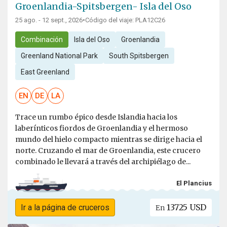
Groenlandia-Spitsbergen- Isla del Oso
25 ago. - 12 sept., 2026
•
Código del viaje: PLA12C26
Combinación
Isla del Oso
Groenlandia
Greenland National Park
South Spitsbergen
East Greenland
EN
DE
LA
Trace un rumbo épico desde Islandia hacia los
laberínticos fiordos de Groenlandia y el hermoso
mundo del hielo compacto mientras se dirige hacia el
norte. Cruzando el mar de Groenlandia, este crucero
combinado le llevará a través del archipiélago de...
El Plancius
13725 USD
Ir a la página de cruceros
En