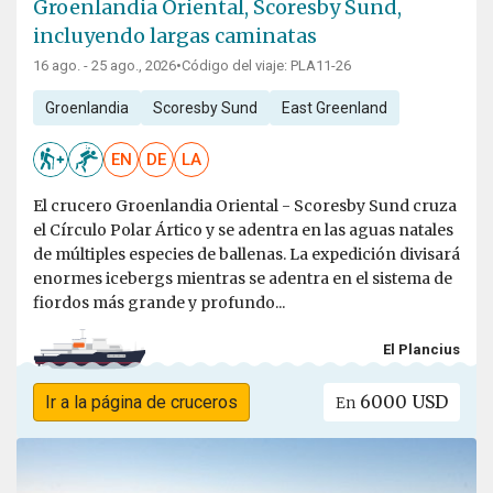
Groenlandia Oriental, Scoresby Sund,
incluyendo largas caminatas
16 ago. - 25 ago., 2026
•
Código del viaje: PLA11-26
Groenlandia
Scoresby Sund
East Greenland
EN
DE
LA
El crucero Groenlandia Oriental - Scoresby Sund cruza
el Círculo Polar Ártico y se adentra en las aguas natales
de múltiples especies de ballenas. La expedición divisará
enormes icebergs mientras se adentra en el sistema de
fiordos más grande y profundo...
El Plancius
6000 USD
Ir a la página de cruceros
En