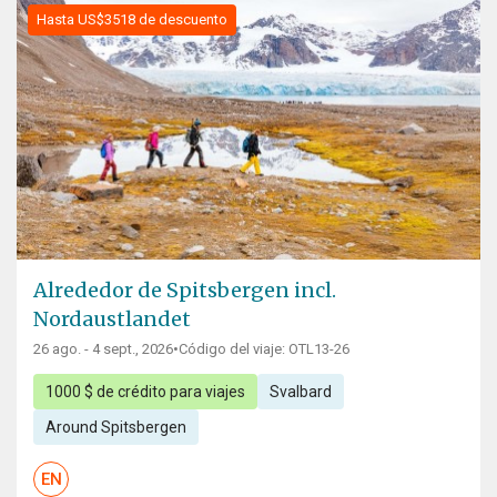
Hasta US$3518 de descuento
Alrededor de Spitsbergen incl.
Nordaustlandet
26 ago. - 4 sept., 2026
•
Código del viaje: OTL13-26
1000 $ de crédito para viajes
Svalbard
Around Spitsbergen
EN