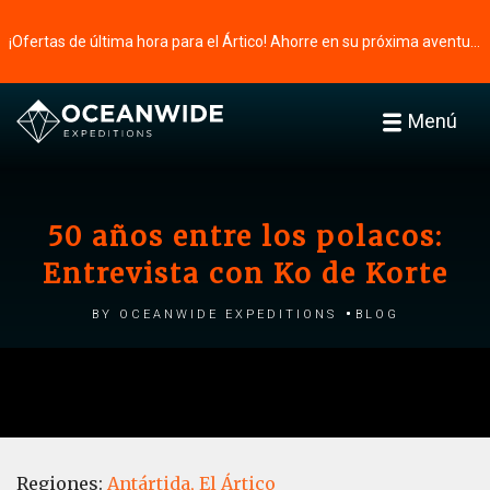
¡Ofertas de última hora para el Ártico! Ahorre en su próxima aventura ⭢
Menú
50 años entre los polacos:
Entrevista con Ko de Korte
by Oceanwide Expeditions
Blog
Regiones:
Antártida,
El Ártico