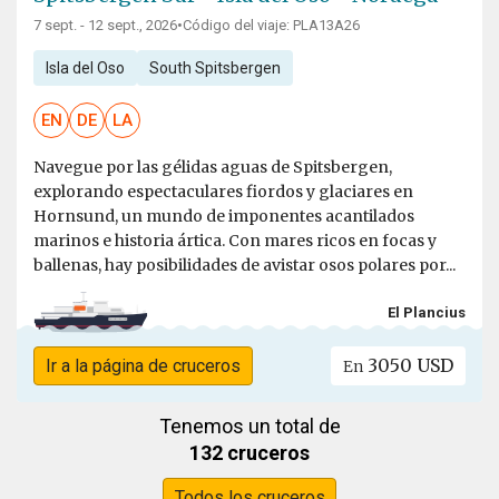
7 sept. - 12 sept., 2026
•
Código del viaje: PLA13A26
Isla del Oso
South Spitsbergen
EN
DE
LA
Navegue por las gélidas aguas de Spitsbergen,
explorando espectaculares fiordos y glaciares en
Hornsund, un mundo de imponentes acantilados
marinos e historia ártica. Con mares ricos en focas y
ballenas, hay posibilidades de avistar osos polares por...
El Plancius
3050 USD
Ir a la página de cruceros
En
Tenemos un total de
132 cruceros
Todos los cruceros