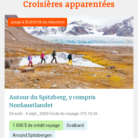
Croisières apparentées
Jusqu'à $US3518 de réduction
Autour du Spitzberg, y compris
Nordaustlandet
26 août - 4 sept., 2026
•
Code du voyage: OTL13-26
1 000 $ de crédit voyage
Svalbard
Around Spitsbergen