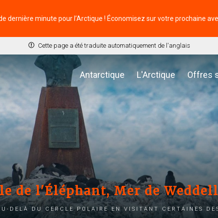
de dernière minute pour l’Arctique ! Économisez sur votre prochaine av
Cette page a été traduite automatiquement de l'anglais
Antarctique
L'Arctique
Offres 
le de l'Éléphant, Mer de Weddell
u-delà du cercle polaire en visitant certaines des