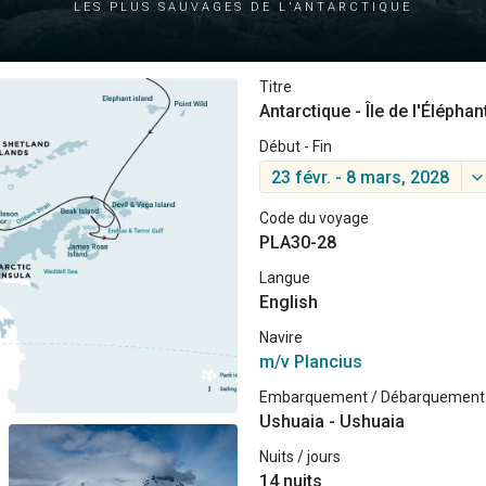
les plus sauvages de l'Antarctique
Titre
Antarctique - Île de l'Élépha
Début - Fin
23 févr. - 8 mars, 2028
Code du voyage
PLA30-28
Langue
English
Navire
m/v Plancius
Embarquement / Débarquement
Ushuaia - Ushuaia
Nuits / jours
14 nuits