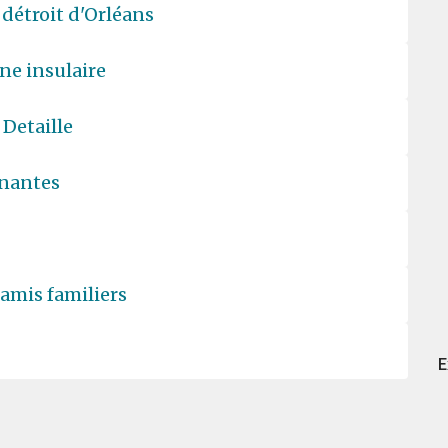
 détroit d'Orléans
ne insulaire
e Detaille
nnantes
 amis familiers
E