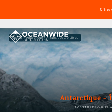
Offres 
Accueil
Antarctique
Antarctique Croisières
Antarctique - Î
Aventurez-vous a