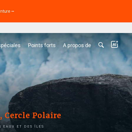
enture ⭢
spéciales
Points forts
A propos de
, Cercle Polaire
 eaux et des îles