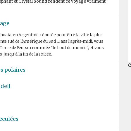
l'Éléphant et Crystal Sound rendent ce voyage vraiment
yage
aia, en Argentine, réputée pour être la ville la plus
inte sud de l'Amérique du Sud. Dans l'après-midi, vous
a Terre de Feu, surnommée "le bout du monde", et vous
jusqu'à la fin de la soirée.
C
s polaires
ddell
reculées