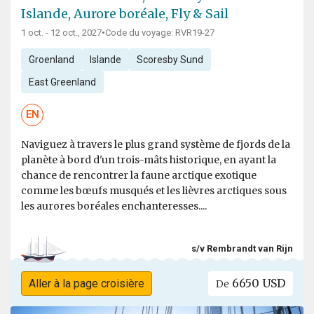
Islande, Aurore boréale, Fly & Sail
1 oct. - 12 oct., 2027
•
Code du voyage: RVR19-27
Groenland
Islande
Scoresby Sund
East Greenland
EN
Naviguez à travers le plus grand système de fjords de la
planète à bord d'un trois-mâts historique, en ayant la
chance de rencontrer la faune arctique exotique
comme les bœufs musqués et les lièvres arctiques sous
les aurores boréales enchanteresses....
s/v Rembrandt van Rijn
6650 USD
Aller à la page croisière
De