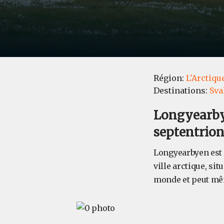
Région:
L'Arctiqu
Destinations:
Sva
Longyearby
septentrio
Longyearbyen est 
ville arctique, si
monde et peut mêm