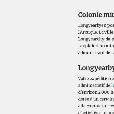
Colonie mi
Longyearbyen poss
l'Arctique. La vill
Longyearcity, du 
l'exploitation mi
administratif de l
Longyearbye
Votre expédition 
administratif de
l
d'environ 2 000 
dotée d'un certain
elle compte un cer
d'activités et d'o