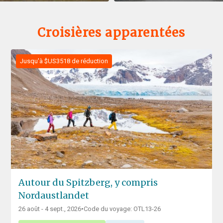
Croisières apparentées
Jusqu'à $US3518 de réduction
Autour du Spitzberg, y compris
Nordaustlandet
26 août - 4 sept., 2026
•
Code du voyage: OTL13-26