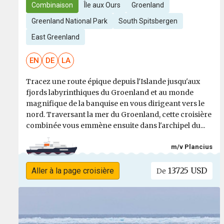
Combinaison
Île aux Ours
Groenland
Greenland National Park
South Spitsbergen
East Greenland
EN
DE
LA
Tracez une route épique depuis l'Islande jusqu'aux
fjords labyrinthiques du Groenland et au monde
magnifique de la banquise en vous dirigeant vers le
nord. Traversant la mer du Groenland, cette croisière
combinée vous emmène ensuite dans l'archipel du...
m/v Plancius
13725 USD
Aller à la page croisière
De