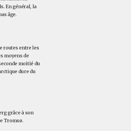
s. En général, la
bas âge.
e routes entre les
des moyens de
seconde moitié du
 arctique dure du
erg grâce à son
de Tromsø.