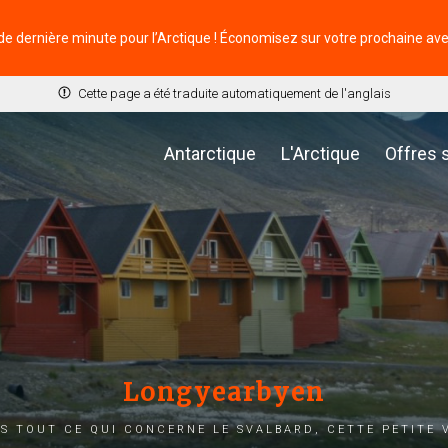
de dernière minute pour l’Arctique ! Économisez sur votre prochaine av
Cette page a été traduite automatiquement de l'anglais
Antarctique
L'Arctique
Offres 
Longyearbyen
s tout ce qui concerne le Svalbard, cette petite v