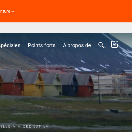
enture ⭢
spéciales
Points forts
A propos de
ille minière est la