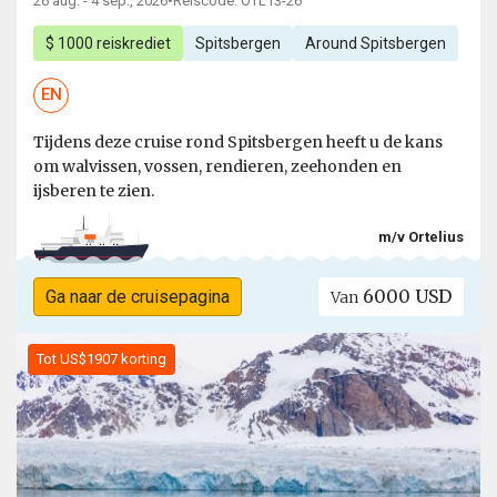
26 aug. - 4 sep., 2026
•
Reiscode: OTL13-26
$ 1000 reiskrediet
Spitsbergen
Around Spitsbergen
EN
Tijdens deze cruise rond Spitsbergen heeft u de kans
om walvissen, vossen, rendieren, zeehonden en
ijsberen te zien.
m/v Ortelius
6000 USD
Ga naar de cruisepagina
Van
Tot US$1907 korting