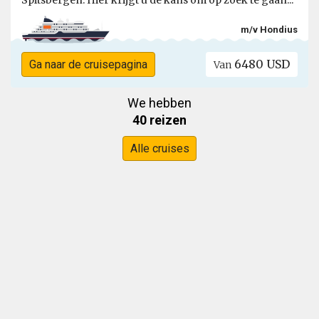
Spitsbergen. Hier krijgt u de kans om op zoek te gaan...
m/v Hondius
6480 USD
Ga naar de cruisepagina
Van
We hebben
40 reizen
Alle cruises