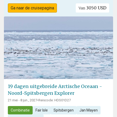
3050 USD
Ga naar de cruisepagina
Van
19 dagen uitgebreide Arctische Oceaan -
Noord-Spitsbergen Explorer
21 mei - 8 jun., 2027
•
Reiscode: HDS01D27
Combinatie
Fair Isle
Spitsbergen
Jan Mayen