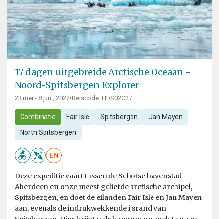
17 dagen uitgebreide Arctische Oceaan -
Noord-Spitsbergen Explorer
23 mei - 8 jun., 2027
•
Reiscode: HDS02C27
Combinatie
Fair Isle
Spitsbergen
Jan Mayen
North Spitsbergen
EN
Deze expeditie vaart tussen de Schotse havenstad
Aberdeen en onze meest geliefde arctische archipel,
Spitsbergen, en doet de eilanden Fair Isle en Jan Mayen
aan, evenals de indrukwekkende ijsrand van