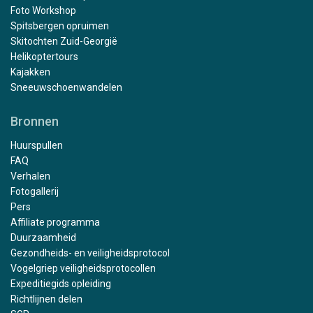
Foto Workshop
Spitsbergen opruimen
Skitochten Zuid-Georgië
Helikoptertours
Kajakken
Sneeuwschoenwandelen
Bronnen
Huurspullen
FAQ
Verhalen
Fotogallerij
Pers
Affiliate programma
Duurzaamheid
Gezondheids- en veiligheidsprotocol
Vogelgriep veiligheidsprotocollen
Expeditiegids opleiding
Richtlijnen delen