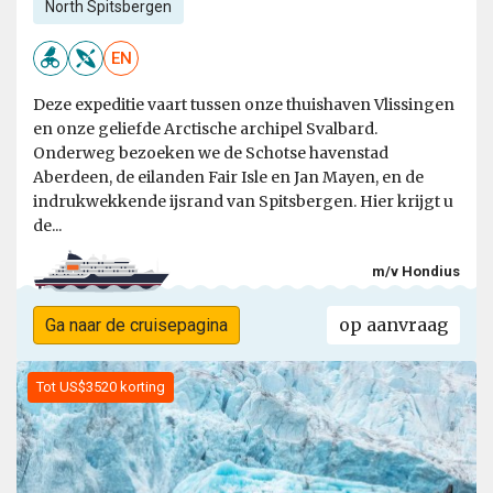
North Spitsbergen
EN
Deze expeditie vaart tussen onze thuishaven Vlissingen
en onze geliefde Arctische archipel Svalbard.
Onderweg bezoeken we de Schotse havenstad
Aberdeen, de eilanden Fair Isle en Jan Mayen, en de
indrukwekkende ijsrand van Spitsbergen. Hier krijgt u
de...
m/v Hondius
op aanvraag
Ga naar de cruisepagina
Tot US$3520 korting