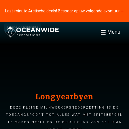
Last-minute Arctische deals! Bespaar op uw volgende avontuur ⭢
Home
Highlights
Menu
Longyearbyen
Deze kleine mijnwerkersnederzetting is de
toegangspoort tot alles wat met Spitsbergen
te maken heeft en de hoofdstad van het rijk
van de ijsbeer