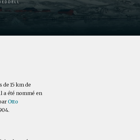
 Weddell
s de 15 km de
'il a été nommé en
 par
Otto
904.