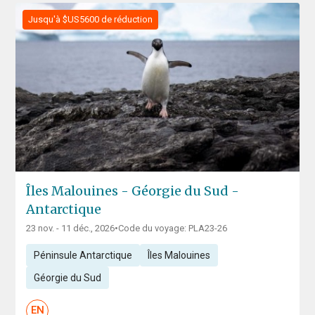
Jusqu'à $US5600 de réduction
Îles Malouines - Géorgie du Sud -
Antarctique
23 nov. - 11 déc., 2026
•
Code du voyage: PLA23-26
Péninsule Antarctique
Îles Malouines
Géorgie du Sud
EN