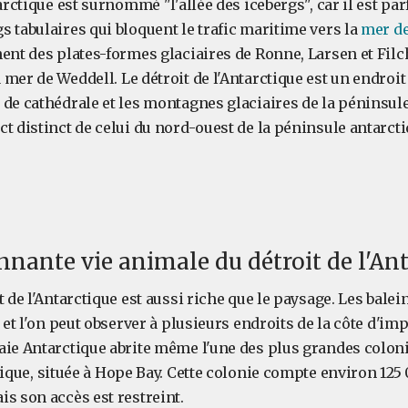
tarctique est surnommé "l'allée des icebergs", car il est pa
 tabulaires qui bloquent le trafic maritime vers la
mer de
ent des plates-formes glaciaires de Ronne, Larsen et Filc
mer de Weddell. Le détroit de l'Antarctique est un endroit
de cathédrale et les montagnes glaciaires de la péninsule 
t distinct de celui du nord-ouest de la péninsule antarcti
nnante vie animale du détroit de l'An
t de l'Antarctique est aussi riche que le paysage. Les bale
, et l'on peut observer à plusieurs endroits de la côte d'i
aie Antarctique abrite même l'une des plus grandes colon
tique, située à Hope Bay. Cette colonie compte environ 125
s son accès est restreint.