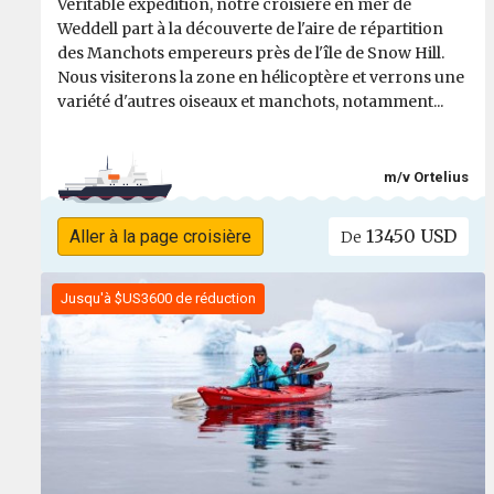
Véritable expédition, notre croisière en mer de
Weddell part à la découverte de l'aire de répartition
des Manchots empereurs près de l'île de Snow Hill.
Nous visiterons la zone en hélicoptère et verrons une
variété d'autres oiseaux et manchots, notamment...
m/v Ortelius
13450 USD
Aller à la page croisière
De
Jusqu'à $US3600 de réduction