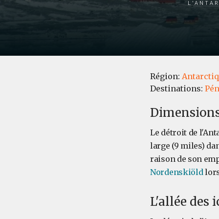
l'Antar
Région:
Antarcti
Destinations:
Pén
Dimensions 
Le détroit de l'An
large (9 miles) da
raison de son empl
Nordenskiöld
lors
L'allée des 