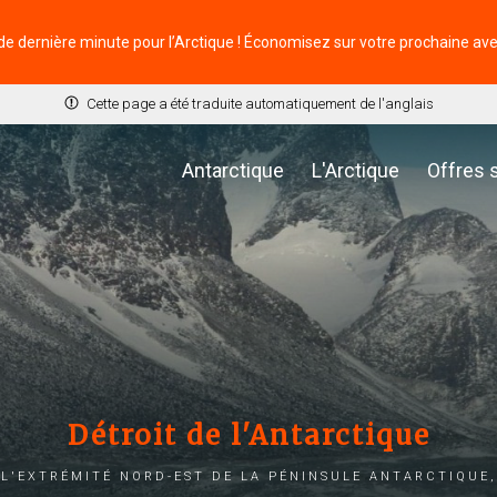
de dernière minute pour l’Arctique ! Économisez sur votre prochaine av
Cette page a été traduite automatiquement de l'anglais
Antarctique
L'Arctique
Offres 
Détroit de l'Antarctique
 l'extrémité nord-est de la péninsule Antarctique,