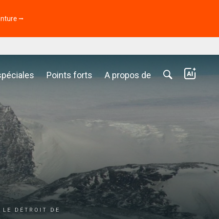
enture ⭢
spéciales
Points forts
A propos de
 le détroit de