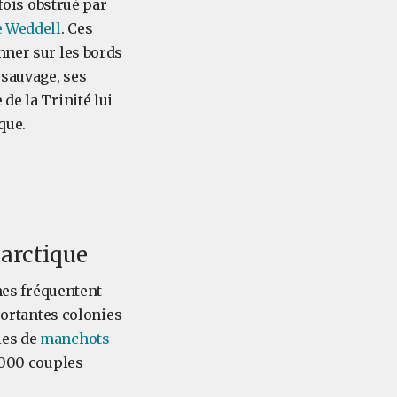
rfois obstrué par
 Weddell
. Ces
hner sur les bords
 sauvage, ses
de la Trinité lui
que.
tarctique
ines fréquentent
mportantes colonies
ies de
manchots
 000 couples