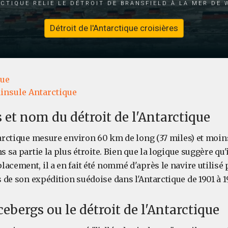
ctique relie le détroit de Bransfield à la mer de
Détroit de l'Antarctique croisières
que
insule Antarctique
et nom du détroit de l'Antarctique
tarctique mesure environ 60 km de long (37 miles) et moin
ns sa partie la plus étroite. Bien que la logique suggère qu
acement, il a en fait été nommé d'après le navire utilisé
 de son expédition suédoise dans l'Antarctique de 1901 à 1
icebergs ou le détroit de l'Antarctique