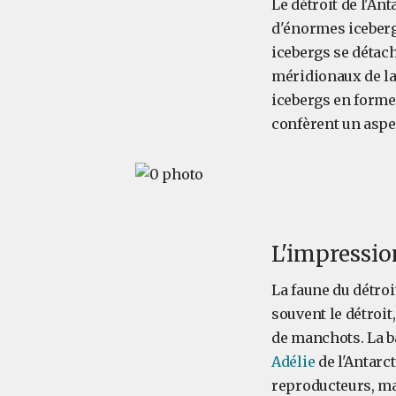
Le détroit de l'An
d'énormes icebergs
icebergs se détach
méridionaux de la 
icebergs en forme 
confèrent un aspec
L'impressio
La faune du détroi
souvent le détroit
de manchots. La b
Adélie
de l'Antarc
reproducteurs, mai