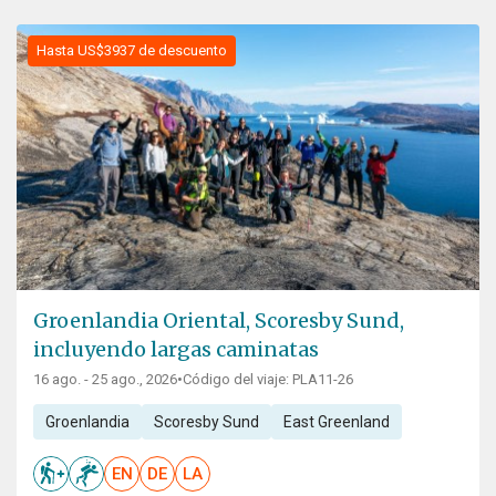
Hasta US$3937 de descuento
Groenlandia Oriental, Scoresby Sund,
incluyendo largas caminatas
16 ago. - 25 ago., 2026
•
Código del viaje: PLA11-26
Groenlandia
Scoresby Sund
East Greenland
EN
DE
LA