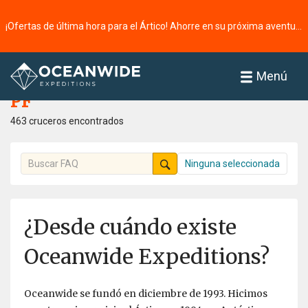
¡Ofertas de última hora para el Ártico! Ahorre en su próxima aventura ⭢
Página principal
PF
Menú
PF
463 cruceros encontrados
Ninguna seleccionada
¿Desde cuándo existe
Oceanwide Expeditions?
Oceanwide se fundó en diciembre de 1993. Hicimos