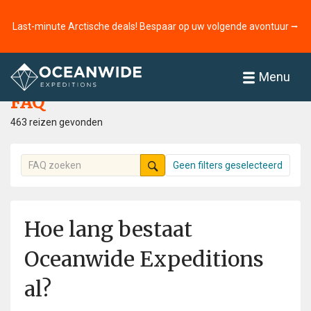
Last-minute Arctische deals! Bespaar op uw volgende avontuur ⭢
Home
FAQ
Menu
FAQ
463 reizen gevonden
Geen filters geselecteerd
Hoe lang bestaat
Oceanwide Expeditions
al?